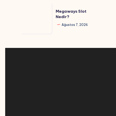
Megaways
Megaways Slot
Slot
Nedir?
Nedir?
Ağustos 7, 2026