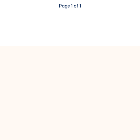
Page 1 of 1