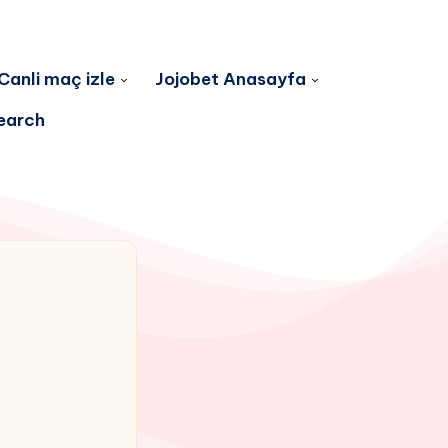
Canli maç izle
Jojobet Anasayfa
earch