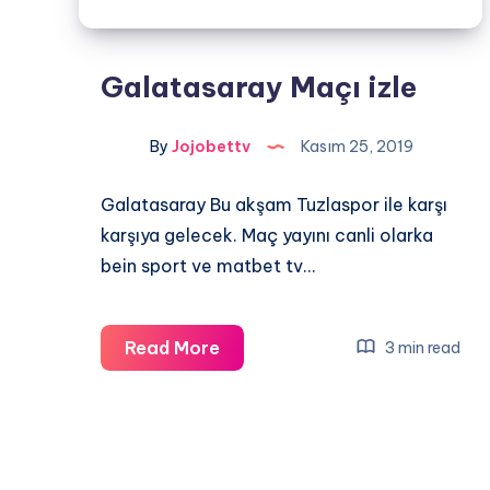
Galatasaray Maçı izle
By
Jojobettv
Kasım 25, 2019
Galatasaray Bu akşam Tuzlaspor ile karşı
karşıya gelecek. Maç yayını canli olarka
bein sport ve matbet tv…
Galatasaray
Read More
3 min read
Maçı
izle