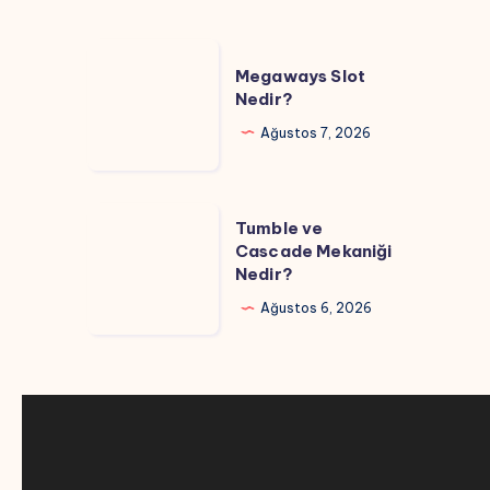
Megaways
Megaways Slot
Slot
Nedir?
Nedir?
Ağustos 7, 2026
Tumble
Tumble ve
ve
Cascade Mekaniği
Nedir?
Cascade
Mekaniği
Ağustos 6, 2026
Nedir?