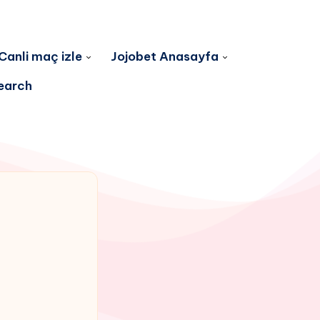
Canli maç izle
Jojobet Anasayfa
earch