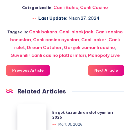
Canli Bahis
,
Canli Casino
Categorized in:
Last Update:
Nisan 27, 2024
Canlı bakara
,
Canlı blackjack
,
Canlı casino
Tagged in:
bonusları
,
Canlı casino oyunları
,
Canlı poker
,
Canlı
rulet
,
Dream Catcher
,
Gerçek zamanlı casino
,
Güvenilir canlı casino platformları
,
Monopoly Live
Previous Article
Next Article
Related Articles
En
En çok kazandıran slot oyunları
çok
2026
kazandıran
Mart 31, 2026
slot