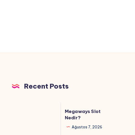
Recent Posts
Megaways
Megaways Slot
Slot
Nedir?
Nedir?
Ağustos 7, 2026