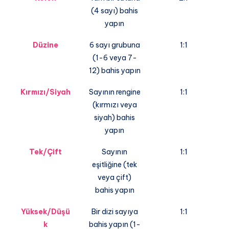
(4 sayı) bahis
yapın
Düzine
6 sayı grubuna
1:1
(1-6 veya 7-
12) bahis yapın
Kırmızı/Siyah
Sayının rengine
1:1
(kırmızı veya
siyah) bahis
yapın
Tek/Çift
Sayının
1:1
eşitliğine (tek
veya çift)
bahis yapın
Yüksek/Düşü
Bir dizi sayıya
1:1
k
bahis yapın (1-