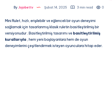
By
Jojobettv
Şubat 14, 2025
3 min read
0
Mini Rulet, hızlı, erişilebilir ve eğlenceli bir oyun deneyimi
sağlamak için tasarlanmış klasik ruletin basitleştirilmiş bir
versiyonudur . Basitleştirilmiş tasarımı ve
basitleştirilmiş
kurallarıyla
, hem yeni başlayanlara hem de oyun
deneyimlerini çeşitlendirmek isteyen oyunculara hitap eder.