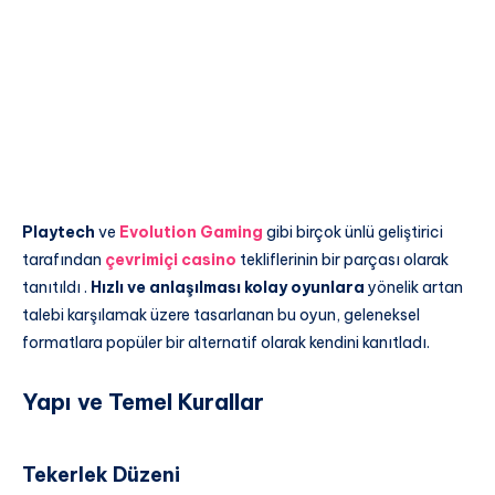
Playtech
ve
Evolution Gaming
gibi birçok ünlü geliştirici
tarafından
çevrimiçi casino
tekliflerinin bir parçası olarak
tanıtıldı .
Hızlı ve anlaşılması kolay oyunlara
yönelik artan
talebi karşılamak üzere tasarlanan bu oyun, geleneksel
formatlara popüler bir alternatif olarak kendini kanıtladı.
Yapı ve Temel Kurallar
Tekerlek Düzeni