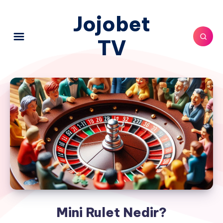
Jojobet
TV
Mini Rulet Nedir?