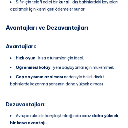
Sıfır için telafi edici bir
kural
, dış bahislerdeki kayıpları
azaltmak için kısmi geri ödemeler sunar.
Avantajları ve Dezavantajları
Avantajları:
Hızlı oyun
, kısa oturumlar için ideal.
Öğrenmesi kolay
, yeni başlayanlar için mükemmel.
Cep sayısının azalması
nedeniyle belirli direkt
bahislerde kazanma şansının daha yüksek olması .
Dezavantajları:
Avrupa ruleti ile karşılaştırıldığında biraz
daha yüksek
bir kasa avantajı .