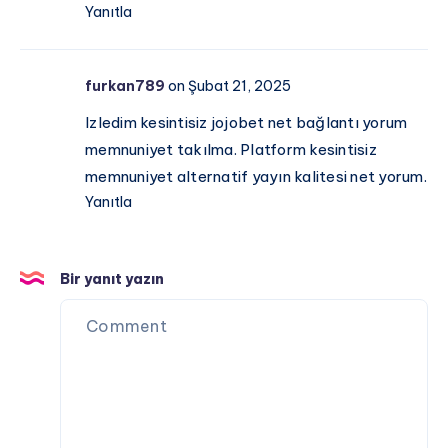
Yanıtla
furkan789
on Şubat 21, 2025
Izledim kesintisiz jojobet net bağlantı yorum
memnuniyet takılma. Platform kesintisiz
memnuniyet alternatif yayın kalitesi net yorum.
Yanıtla
Bir yanıt yazın