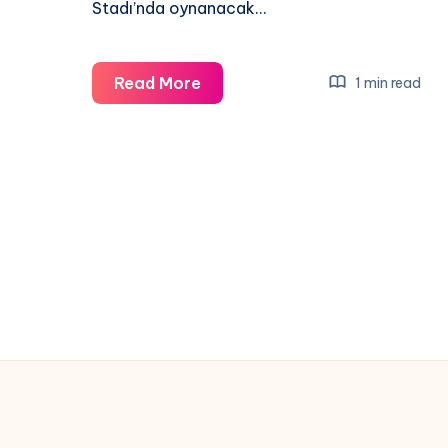
Stadı’nda oynanacak…
[
Read More
1 min read
Jojobet
tv
]
Fenerbahçe
Karagümrük
maçı
canli
izle,
donmadan
şifresiz
HD
maç
yayını