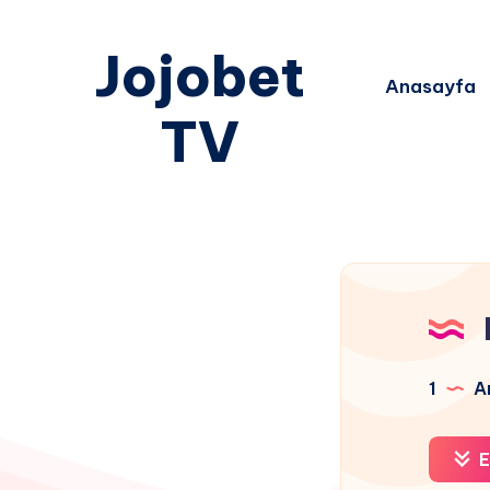
Jojobet
Anasayfa
TV
1
Ar
E