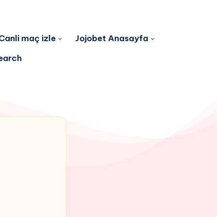
Canli maç izle
Jojobet Anasayfa
earch