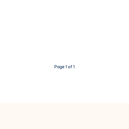
Page 1 of 1