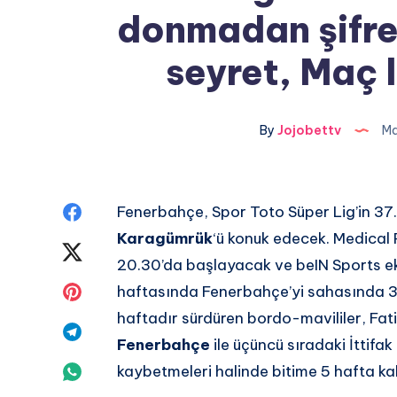
donmadan şifre
seyret, Maç l
By
Jojobettv
Ma
Share
Fenerbahçe, Spor Toto Süper Lig’in 3
Karagümrük
‘ü konuk edecek. Medical
on
Share
20.30’da başlayacak ve beIN Sports ek
Facebook
on
Share
haftasında Fenerbahçe’yi sahasında 3-
haftadır sürdüren bordo-mavililer, Fati
Twitter
on
Share
Fenerbahçe
ile üçüncü sıradaki İttif
Pinterest
on
Share
kaybetmeleri halinde bitime 5 hafta k