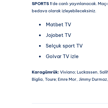
SPORTS 1
‘de canlı yayınlanacak. Maçı
bedava olarak izleyebileceksiniz.
Matbet TV
Jojobet TV
Selçuk sport TV
Golvar TV izle
Karagümrük:
Viviano; Luckassen, Salih
Biglia, Toure; Emre Mor, Jimmy Durmaz,