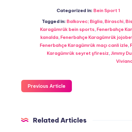
Categorized in:
Bein Sport 1
Tagged in:
Balkovec; Biglia
,
Biraschi
,
Bi
Karagümrük bein sports
,
Fenerbahçe Kar
kanalda
,
Fenerbahçe Karagümrük jojobet
Fenerbahçe Karagümrük maçı canli izle
,
Karagümrük seyret şfiresiz
,
Jimmy D
Vivian
Previous Article
Related Articles