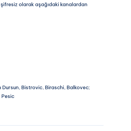
 şifresiz olarak aşağıdaki kanalardan
 Dursun, Bistrovic, Biraschi, Balkovec;
 Pesic