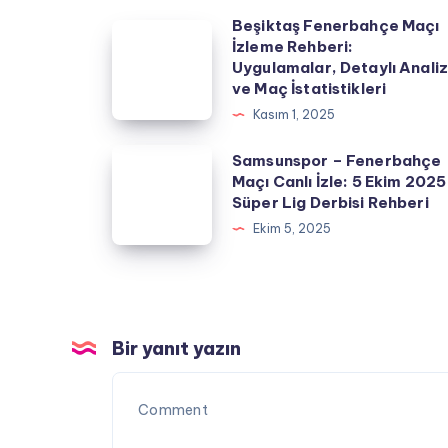
Beşiktaş Fenerbahçe Maçı
Beşiktaş
İzleme Rehberi:
Fenerbahçe
Uygulamalar, Detaylı Anali
Maçı
ve Maç İstatistikleri
İzleme
Kasım 1, 2025
Rehberi:
Samsunspor
Samsunspor – Fenerbahçe
Uygulamalar,
Maçı Canlı İzle: 5 Ekim 2025
–
Detaylı
Süper Lig Derbisi Rehberi
Fenerbahçe
Analiz
Ekim 5, 2025
Maçı
ve
Canlı
Maç
İzle:
İstatistikleri
5
Bir yanıt yazın
Ekim
2025
Süper
Lig