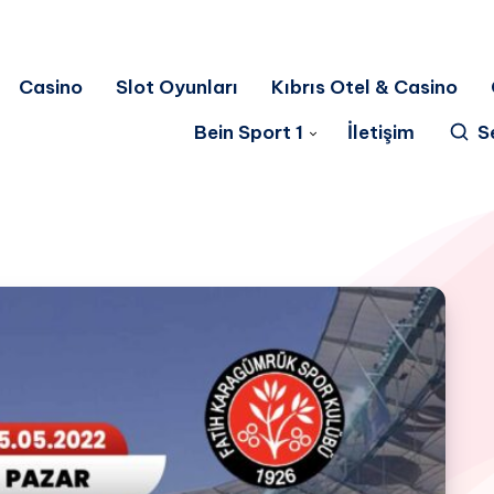
Casino
Slot Oyunları
Kıbrıs Otel & Casino
Bein Sport 1
İletişim
S