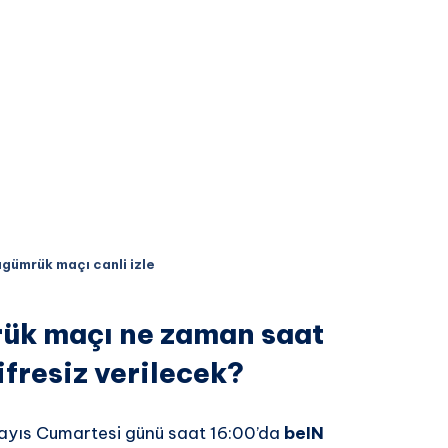
gümrük maçı canli izle
ük maçı ne zaman saat
fresiz verilecek?
ayıs Cumartesi günü saat 16:00’da
beIN