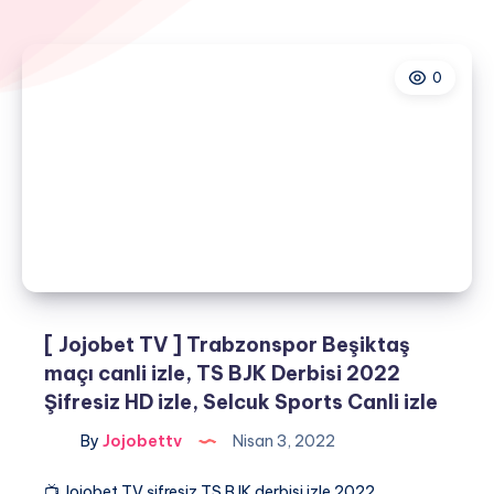
0
[ Jojobet TV ] Trabzonspor Beşiktaş
maçı canli izle, TS BJK Derbisi 2022
Şifresiz HD izle, Selcuk Sports Canli izle
By
Jojobettv
Nisan 3, 2022
📺 Jojobet TV şifresiz TS BJK derbisi izle 2022.