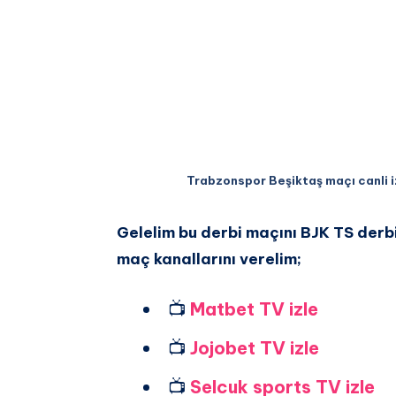
Trabzonspor Beşiktaş maçı canli iz
Gelelim bu derbi maçını BJK TS derbi
maç kanallarını verelim;
📺
Matbet TV izle
📺
Jojobet TV izle
📺
Selcuk sports TV izle