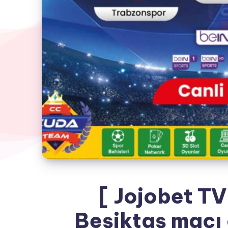
[ Jojobet TV
Beşiktaş maçı c