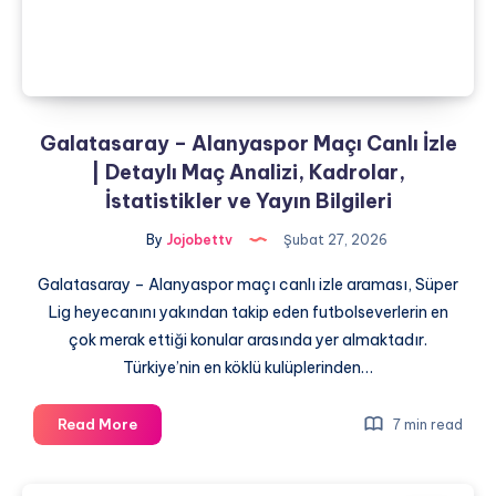
Donmadan
Derbi
Keyfi
Galatasaray – Alanyaspor Maçı Canlı İzle
| Detaylı Maç Analizi, Kadrolar,
İstatistikler ve Yayın Bilgileri
By
Jojobettv
Şubat 27, 2026
Galatasaray – Alanyaspor maçı canlı izle araması, Süper
Lig heyecanını yakından takip eden futbolseverlerin en
çok merak ettiği konular arasında yer almaktadır.
Türkiye’nin en köklü kulüplerinden…
Galatasaray
Read More
7 min read
–
Alanyaspor