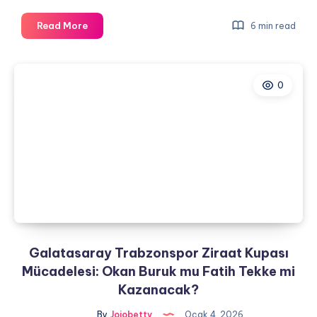
Juventus
Read More
6 min read
Galatasaray
Maçı
Hangi
0
Kanalda
Yayınlanacak?
Canlı
İzleme
Bilgileri
Galatasaray Trabzonspor Ziraat Kupası
Mücadelesi: Okan Buruk mu Fatih Tekke mi
Kazanacak?
By
Jojobettv
Ocak 4, 2026