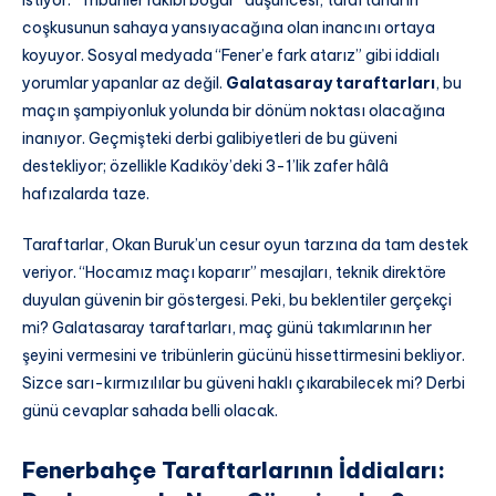
istiyor. “Tribünler rakibi boğar” düşüncesi, taraftarların
coşkusunun sahaya yansıyacağına olan inancını ortaya
koyuyor. Sosyal medyada “Fener’e fark atarız” gibi iddialı
yorumlar yapanlar az değil.
Galatasaray taraftarları
, bu
maçın şampiyonluk yolunda bir dönüm noktası olacağına
inanıyor. Geçmişteki derbi galibiyetleri de bu güveni
destekliyor; özellikle Kadıköy’deki 3-1’lik zafer hâlâ
hafızalarda taze.
Taraftarlar, Okan Buruk’un cesur oyun tarzına da tam destek
veriyor. “Hocamız maçı koparır” mesajları, teknik direktöre
duyulan güvenin bir göstergesi. Peki, bu beklentiler gerçekçi
mi? Galatasaray taraftarları, maç günü takımlarının her
şeyini vermesini ve tribünlerin gücünü hissettirmesini bekliyor.
Sizce sarı-kırmızılılar bu güveni haklı çıkarabilecek mi? Derbi
günü cevaplar sahada belli olacak.
Fenerbahçe Taraftarlarının İddiaları: