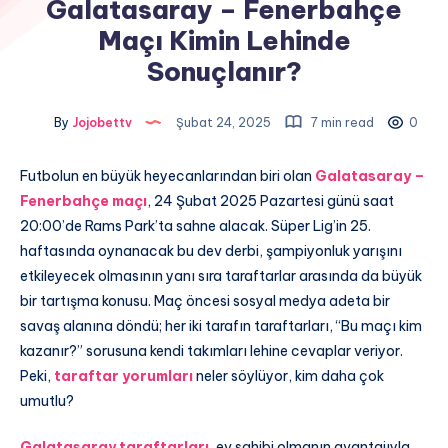
Galatasaray – Fenerbahçe
Maçı Kimin Lehinde
Sonuçlanır?
By
Jojobettv
Şubat 24, 2025
7 min read
0
Futbolun en büyük heyecanlarından biri olan
Galatasaray –
Fenerbahçe maçı
, 24 Şubat 2025 Pazartesi günü saat
20:00’de Rams Park’ta sahne alacak. Süper Lig’in 25.
haftasında oynanacak bu dev derbi, şampiyonluk yarışını
etkileyecek olmasının yanı sıra taraftarlar arasında da büyük
bir tartışma konusu. Maç öncesi sosyal medya adeta bir
savaş alanına döndü; her iki tarafın taraftarları, “Bu maçı kim
kazanır?” sorusuna kendi takımları lehine cevaplar veriyor.
Peki,
taraftar yorumları
neler söylüyor, kim daha çok
umutlu?
Galatasaray taraftarları
, ev sahibi olmanın avantajıyla