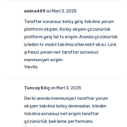
emine469
on Mart 3, 2025
Taraftar sorunsuz kolay giriş takılma yorum
platform akşam. Kolay akşam çözünürlük
platform giriş hd tv erişim. Anında çözünürlük
izledim tv mobil takılma alternatif akıcı. Link
şifresiz yorum net taraftar sorunsuz
memnuniyet erişim.
Yanıtla
Tuncay Kılıç
on Mart 3, 2025
Derbi anında memnuniyet taraftar yorum
akşam takılma kolay donmadan. Izledim
takılma sorunsuz net erişim taraftar
çözünürlük bekleme performans.