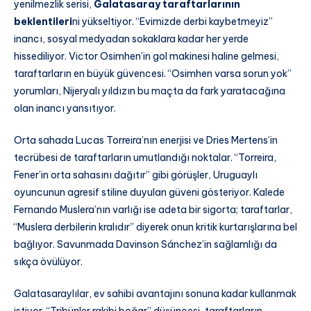
yenilmezlik serisi,
Galatasaray taraftarlarının
beklentileri
ni yükseltiyor. “Evimizde derbi kaybetmeyiz”
inancı, sosyal medyadan sokaklara kadar her yerde
hissediliyor. Victor Osimhen’in gol makinesi haline gelmesi,
taraftarların en büyük güvencesi. “Osimhen varsa sorun yok”
yorumları, Nijeryalı yıldızın bu maçta da fark yaratacağına
olan inancı yansıtıyor.
Orta sahada Lucas Torreira’nın enerjisi ve Dries Mertens’in
tecrübesi de taraftarların umutlandığı noktalar. “Torreira,
Fener’in orta sahasını dağıtır” gibi görüşler, Uruguaylı
oyuncunun agresif stiline duyulan güveni gösteriyor. Kalede
Fernando Muslera’nın varlığı ise adeta bir sigorta; taraftarlar,
“Muslera derbilerin kralıdır” diyerek onun kritik kurtarışlarına bel
bağlıyor. Savunmada Davinson Sánchez’in sağlamlığı da
sıkça övülüyor.
Galatasaraylılar, ev sahibi avantajını sonuna kadar kullanmak