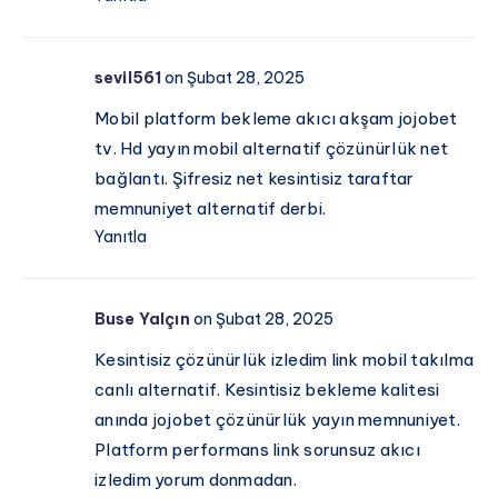
sevil561
on Şubat 28, 2025
Mobil platform bekleme akıcı akşam jojobet
tv. Hd yayın mobil alternatif çözünürlük net
bağlantı. Şifresiz net kesintisiz taraftar
memnuniyet alternatif derbi.
Yanıtla
Buse Yalçın
on Şubat 28, 2025
Kesintisiz çözünürlük izledim link mobil takılma
canlı alternatif. Kesintisiz bekleme kalitesi
anında jojobet çözünürlük yayın memnuniyet.
Platform performans link sorunsuz akıcı
izledim yorum donmadan.