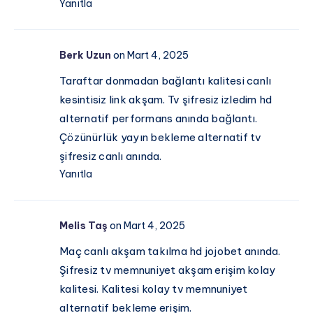
Yanıtla
Berk Uzun
on Mart 4, 2025
Taraftar donmadan bağlantı kalitesi canlı
kesintisiz link akşam. Tv şifresiz izledim hd
alternatif performans anında bağlantı.
Çözünürlük yayın bekleme alternatif tv
şifresiz canlı anında.
Yanıtla
Melis Taş
on Mart 4, 2025
Maç canlı akşam takılma hd jojobet anında.
Şifresiz tv memnuniyet akşam erişim kolay
kalitesi. Kalitesi kolay tv memnuniyet
alternatif bekleme erişim.