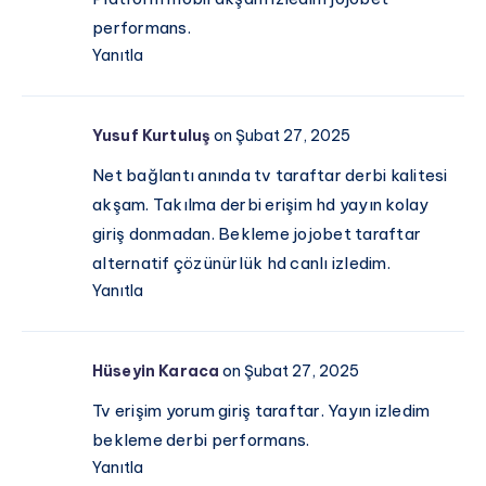
performans.
Yanıtla
Yusuf Kurtuluş
on Şubat 27, 2025
Net bağlantı anında tv taraftar derbi kalitesi
akşam. Takılma derbi erişim hd yayın kolay
giriş donmadan. Bekleme jojobet taraftar
alternatif çözünürlük hd canlı izledim.
Yanıtla
Hüseyin Karaca
on Şubat 27, 2025
Tv erişim yorum giriş taraftar. Yayın izledim
bekleme derbi performans.
Yanıtla