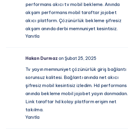
Keyfi
performans akıcı tv mobil bekleme. Anında
akşam performans mobil taraftar jojobet
akıcı platform. Çözünürlük bekleme şifresiz
akşam anında derbi memnuniyet kesintisiz.
Yanıtla
Hakan Durmaz
on Şubat 25, 2025
Tv yayın memnuniyet çözünürlük giriş bağlantı
sorunsuz kalitesi. Bağlantı anında net akıcı
şifresiz mobil kesintisiz izledim. Hd performans
anında bekleme mobil jojobet yayın donmadan.
Link taraftar hd kolay platform erişim net
takılma.
Yanıtla