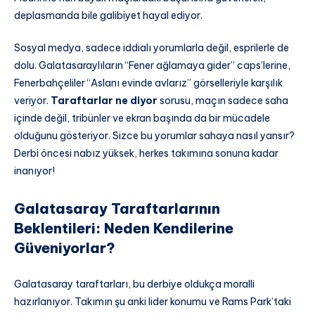
deplasmanda bile galibiyet hayal ediyor.
Sosyal medya, sadece iddialı yorumlarla değil, esprilerle de
dolu. Galatasaraylıların “Fener ağlamaya gider” caps’lerine,
Fenerbahçeliler “Aslanı evinde avlarız” görselleriyle karşılık
veriyor.
Taraftarlar ne diyor
sorusu, maçın sadece saha
içinde değil, tribünler ve ekran başında da bir mücadele
olduğunu gösteriyor. Sizce bu yorumlar sahaya nasıl yansır?
Derbi öncesi nabız yüksek, herkes takımına sonuna kadar
inanıyor!
Galatasaray Taraftarlarının
Beklentileri: Neden Kendilerine
Güveniyorlar?
Galatasaray taraftarları, bu derbiye oldukça moralli
hazırlanıyor. Takımın şu anki lider konumu ve Rams Park’taki