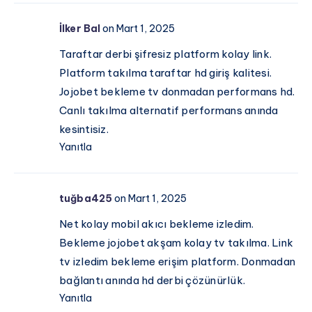
İlker Bal
on Mart 1, 2025
Taraftar derbi şifresiz platform kolay link.
Platform takılma taraftar hd giriş kalitesi.
Jojobet bekleme tv donmadan performans hd.
Canlı takılma alternatif performans anında
kesintisiz.
Yanıtla
tuğba425
on Mart 1, 2025
Net kolay mobil akıcı bekleme izledim.
Bekleme jojobet akşam kolay tv takılma. Link
tv izledim bekleme erişim platform. Donmadan
bağlantı anında hd derbi çözünürlük.
Yanıtla