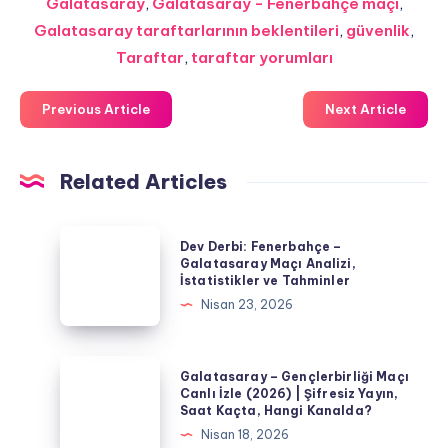
Galatasaray
,
Galatasaray - Fenerbahçe maçı
,
Galatasaray taraftarlarının beklentileri
,
güvenlik
,
Taraftar
,
taraftar yorumları
Previous Article
Next Article
Related Articles
Dev
Dev Derbi: Fenerbahçe –
Derbi:
Galatasaray Maçı Analizi,
İstatistikler ve Tahminler
Fenerbahçe
Nisan 23, 2026
–
Galatasaray
Maçı
Galatasaray
Galatasaray – Gençlerbirliği Maçı
Analizi,
–
Canlı İzle (2026) | Şifresiz Yayın,
Saat Kaçta, Hangi Kanalda?
İstatistikler
Gençlerbirliği
Nisan 18, 2026
ve
Maçı