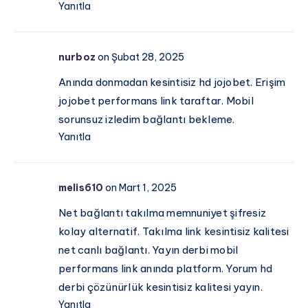
Yanıtla
nurboz
on Şubat 28, 2025
Anında donmadan kesintisiz hd jojobet. Erişim
jojobet performans link taraftar. Mobil
sorunsuz izledim bağlantı bekleme.
Yanıtla
melis610
on Mart 1, 2025
Net bağlantı takılma memnuniyet şifresiz
kolay alternatif. Takılma link kesintisiz kalitesi
net canlı bağlantı. Yayın derbi mobil
performans link anında platform. Yorum hd
derbi çözünürlük kesintisiz kalitesi yayın.
Yanıtla