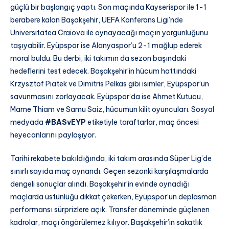
güçlü bir başlangıç yaptı. Son maçında Kayserispor ile 1-1
berabere kalan Başakşehir, UEFA Konferans Ligi’nde
Universitatea Craiova ile oynayacağı maçın yorgunluğunu
taşıyabilir. Eyüpspor ise Alanyaspor’u 2-1 mağlup ederek
moral buldu. Bu derbi, iki takımın da sezon başındaki
hedeflerini test edecek. Başakşehir’in hücum hattındaki
Krzysztof Piatek ve Dimitris Pelkas gibi isimler, Eyüpspor’un
savunmasını zorlayacak. Eyüpspor’da ise Ahmet Kutucu,
Mame Thiam ve Samu Saiz, hücumun kilit oyuncuları. Sosyal
medyada
#BASvEYP
etiketiyle taraftarlar, maç öncesi
heyecanlarını paylaşıyor.
Tarihi rekabete bakıldığında, iki takım arasında Süper Lig’de
sınırlı sayıda maç oynandı. Geçen sezonki karşılaşmalarda
dengeli sonuçlar alındı. Başakşehir’in evinde oynadığı
maçlarda üstünlüğü dikkat çekerken, Eyüpspor’un deplasman
performansı sürprizlere açık. Transfer döneminde güçlenen
kadrolar, maçı öngörülemez kılıyor. Başakşehir’in sakatlık