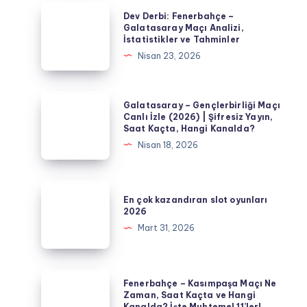
Dev
Dev Derbi: Fenerbahçe –
Derbi:
Galatasaray Maçı Analizi,
İstatistikler ve Tahminler
Fenerbahçe
Nisan 23, 2026
–
Galatasaray
Maçı
Galatasaray
Galatasaray – Gençlerbirliği Maçı
Analizi,
–
Canlı İzle (2026) | Şifresiz Yayın,
Saat Kaçta, Hangi Kanalda?
İstatistikler
Gençlerbirliği
Nisan 18, 2026
ve
Maçı
Tahminler
Canlı
İzle
En
En çok kazandıran slot oyunları
(2026)
çok
2026
|
kazandıran
Mart 31, 2026
Şifresiz
slot
Yayın,
oyunları
Saat
2026
Fenerbahçe
Fenerbahçe – Kasımpaşa Maçı Ne
Kaçta,
–
Zaman, Saat Kaçta ve Hangi
Hangi
Kanalda? İşte Muhtemel 11’ler!