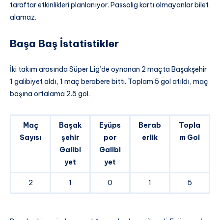
taraftar etkinlikleri planlanıyor. Passolig kartı olmayanlar bilet
alamaz.
Başa Baş İstatistikler
İki takım arasında Süper Lig’de oynanan 2 maçta Başakşehir
1 galibiyet aldı, 1 maç berabere bitti. Toplam 5 gol atıldı, maç
başına ortalama 2.5 gol.
Maç
Başak
Eyüps
Berab
Topla
Sayısı
şehir
por
erlik
m Gol
Galibi
Galibi
yet
yet
2
1
0
1
5