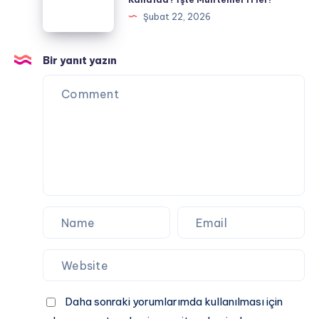
Kasımpaşa
Kanalda?
Şubat 22, 2026
Maçı
Ne
Zaman,
Bir yanıt yazın
Saat
Kaçta
ve
Hangi
Kanalda?
İşte
Muhtemel
11’ler!
Daha sonraki yorumlarımda kullanılması için