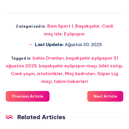
Bein Sport 1
,
Başakşehir
,
Canli
Categorized in:
maç izle
,
Eyüpspor
Last Update:
Ağustos 30, 2025
bahis Oranları
,
başakşehir eyüpspor 31
Tagged in:
ağustos 2025
,
başakşehir eyüpspor maçı
,
bilet satışı
,
Canlı yayın
,
istatistikler
,
Maç kadroları
,
Süper Lig
maçı
,
takım haberleri
Previous Article
Next Article
Related Articles