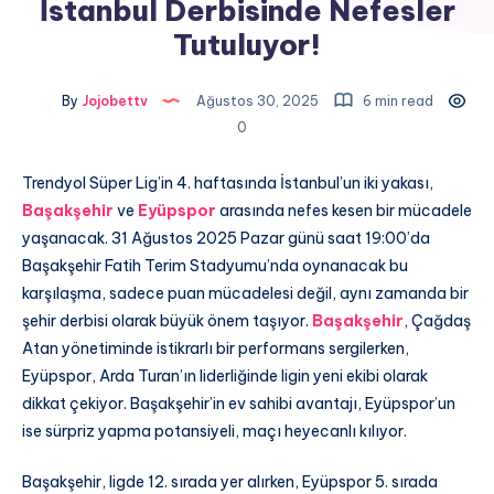
İstanbul Derbisinde Nefesler
Tutuluyor!
By
Jojobettv
Ağustos 30, 2025
6 min read
0
Trendyol Süper Lig’in 4. haftasında İstanbul’un iki yakası,
Başakşehir
ve
Eyüpspor
arasında nefes kesen bir mücadele
yaşanacak. 31 Ağustos 2025 Pazar günü saat 19:00’da
Başakşehir Fatih Terim Stadyumu’nda oynanacak bu
karşılaşma, sadece puan mücadelesi değil, aynı zamanda bir
şehir derbisi olarak büyük önem taşıyor.
Başakşehir
, Çağdaş
Atan yönetiminde istikrarlı bir performans sergilerken,
Eyüpspor, Arda Turan’ın liderliğinde ligin yeni ekibi olarak
dikkat çekiyor. Başakşehir’in ev sahibi avantajı, Eyüpspor’un
ise sürpriz yapma potansiyeli, maçı heyecanlı kılıyor.
Başakşehir, ligde 12. sırada yer alırken, Eyüpspor 5. sırada