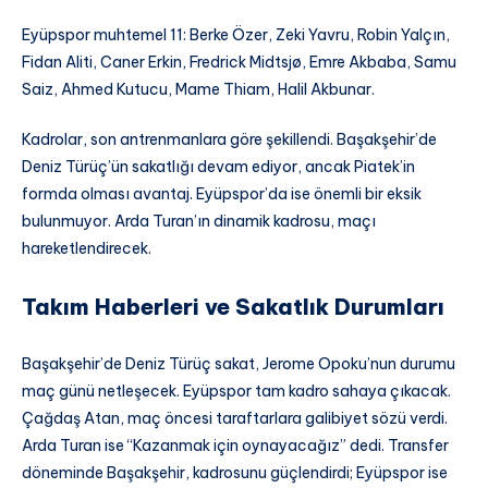
Eyüpspor muhtemel 11: Berke Özer, Zeki Yavru, Robin Yalçın,
Fidan Aliti, Caner Erkin, Fredrick Midtsjø, Emre Akbaba, Samu
Saiz, Ahmed Kutucu, Mame Thiam, Halil Akbunar.
Kadrolar, son antrenmanlara göre şekillendi. Başakşehir’de
Deniz Türüç’ün sakatlığı devam ediyor, ancak Piatek’in
formda olması avantaj. Eyüpspor’da ise önemli bir eksik
bulunmuyor. Arda Turan’ın dinamik kadrosu, maçı
hareketlendirecek.
Takım Haberleri ve Sakatlık Durumları
Başakşehir’de Deniz Türüç sakat, Jerome Opoku’nun durumu
maç günü netleşecek. Eyüpspor tam kadro sahaya çıkacak.
Çağdaş Atan, maç öncesi taraftarlara galibiyet sözü verdi.
Arda Turan ise “Kazanmak için oynayacağız” dedi. Transfer
döneminde Başakşehir, kadrosunu güçlendirdi; Eyüpspor ise