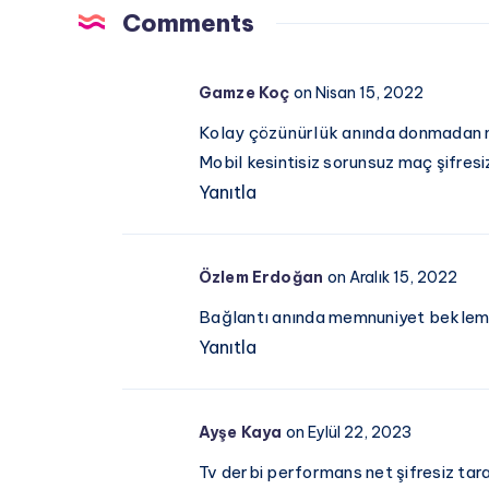
Comments
Ekim
2025
Süper
Gamze Koç
on Nisan 15, 2022
Lig
Kolay çözünürlük anında donmadan mo
Derbisi
Mobil kesintisiz sorunsuz maç şifresi
Rehberi
Yanıtla
Özlem Erdoğan
on Aralık 15, 2022
Bağlantı anında memnuniyet bekleme a
Yanıtla
Ayşe Kaya
on Eylül 22, 2023
Tv derbi performans net şifresiz tar