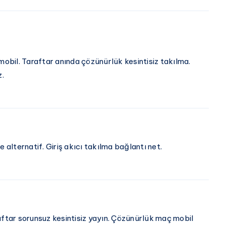
Super
Saat
Lig
Kaçta,
Heyecanı
Hangi
Kanalda?
bil. Taraftar anında çözünürlük kesintisiz takılma.
Osimhen
z.
Oynayacak
Mı?
İşte
Muhtemel
11’ler
lternatif. Giriş akıcı takılma bağlantı net.
aftar sorunsuz kesintisiz yayın. Çözünürlük maç mobil