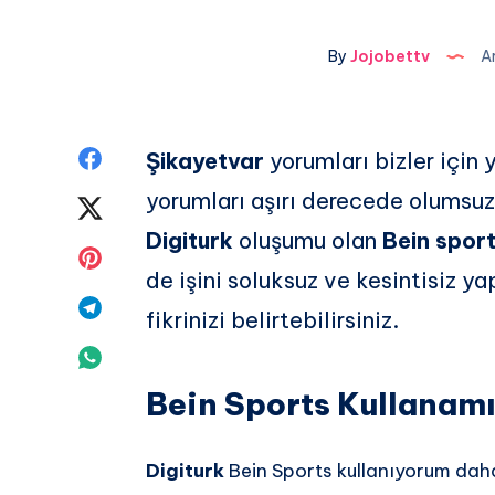
By
Jojobettv
Ar
Share
Şikayetvar
yorumları bizler için 
yorumları aşırı derecede olumsu
on
Share
Digiturk
oluşumu olan
Bein sport
Facebook
on
Share
de işini soluksuz ve kesintisiz y
Twitter
on
Share
fikrinizi belirtebilirsiniz.
Pinterest
on
Share
Telegram
Bein Sports Kullanam
on
Whatsapp
Digiturk
Bein Sports kullanıyorum dah