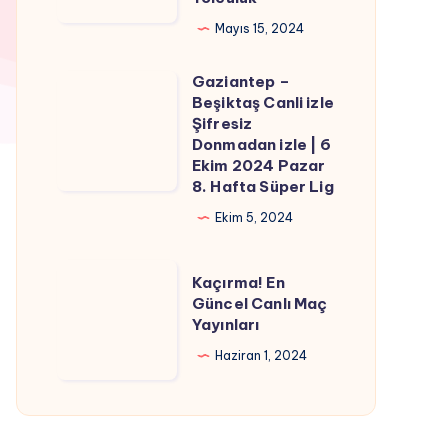
Kombinasyonlara
Giden
Mayıs 15, 2024
Muhteşem
Gaziantep –
Yolculuk
Gaziantep
Beşiktaş Canli izle
–
Şifresiz
Beşiktaş
Donmadan izle | 6
Ekim 2024 Pazar
Canli
8. Hafta Süper Lig
izle
Ekim 5, 2024
Şifresiz
Donmadan
Kaçırma!
izle
Kaçırma! En
En
Güncel Canlı Maç
|
Yayınları
Güncel
6
Canlı
Haziran 1, 2024
Ekim
Maç
2024
Yayınları
Pazar