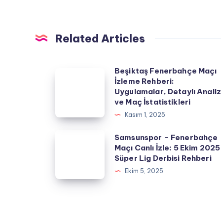
Related Articles
Beşiktaş Fenerbahçe Maçı
Beşiktaş
İzleme Rehberi:
Fenerbahçe
Uygulamalar, Detaylı Anali
Maçı
ve Maç İstatistikleri
İzleme
Kasım 1, 2025
Rehberi:
Samsunspor
Samsunspor – Fenerbahçe
Uygulamalar,
Maçı Canlı İzle: 5 Ekim 2025
–
Detaylı
Süper Lig Derbisi Rehberi
Fenerbahçe
Analiz
Ekim 5, 2025
Maçı
ve
Canlı
Maç
İzle:
İstatistikleri
5