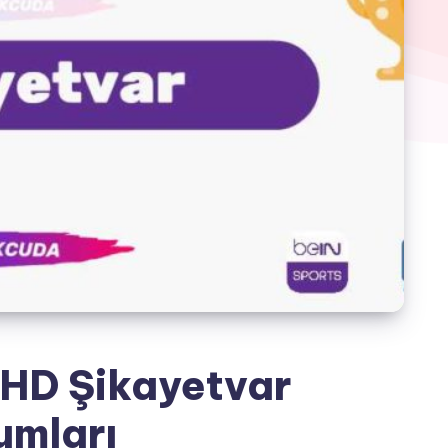
 HD Şikayetvar
umları