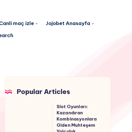
Canli maç izle
Jojobet Anasayfa
earch
Popular Articles
Slot Oyunları:
Slot
Kazandıran
Oyunları:
Kombinasyonlara
Kazandıran
Giden Muhteşem
Yolculuk