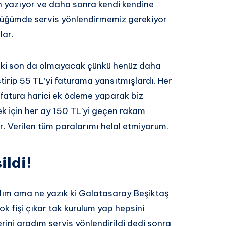
yin yazıyor ve daha sonra kendi kendine
ştüğümde servis yönlendirmemiz gerekiyor
lar.
o ki son da olmayacak çünkü henüz daha
irip 55 TL’yi faturama yansıtmışlardı. Her
i fatura harici ek ödeme yaparak biz
mek için her ay 150 TL’yi geçen rakam
. Verilen tüm paralarımı helal etmiyorum.
ildi!
dım ama ne yazık ki Galatasaray Beşiktaş
ok fişi çıkar tak kurulum yap hepsini
ini aradım servis yönlendirildi dedi sonra