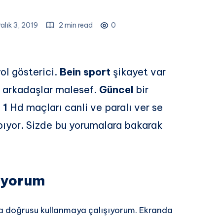
alık 3, 2019
2 min read
0
yol gösterici.
Bein sport
şikayet var
z arkadaşlar malesef.
Güncel
bir
 1
Hd maçları canli ve paralı ver se
apıyor. Sizde bu yorumalara bakarak
ıyorum
a doğrusu kullanmaya çalışıyorum. Ekranda