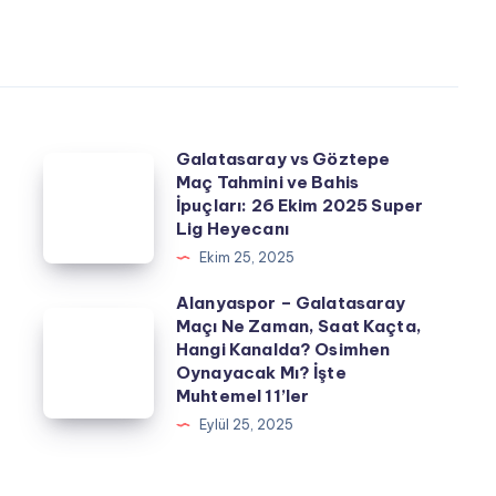
Galatasaray vs Göztepe
Galatasaray
Maç Tahmini ve Bahis
vs
z
İpuçları: 26 Ekim 2025 Super
Göztepe
Lig Heyecanı
Maç
Ekim 25, 2025
Tahmini
Alanyaspor – Galatasaray
ve
Alanyaspor
Maçı Ne Zaman, Saat Kaçta,
Hangi Kanalda? Osimhen
Bahis
–
Oynayacak Mı? İşte
İpuçları:
Galatasaray
Muhtemel 11’ler
26
Maçı
Eylül 25, 2025
Ekim
Ne
2025
Zaman,