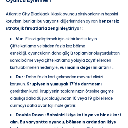
Oyuncu Eylemleri
Atlantic City Blackjack, klasik oyuncu aksiyonlarının hepsini
korurken, bunları bu varyantı diğerlerinden ayıran
benzersiz
stratejik fırsatlarla zenginleştiriyor :
Vur
: Elinizi geliştirmek için ek bir kart isteyin.
Çifte katlama ve birden fazla kez bölme
esnekliği, oyuncuların daha güçlü toplamlar oluşturduktan
sonra bölme veya çifte katlama yoluyla zayıf ellerden
kurtulabilmeleri nedeniyle,
vurmanın değerini artırır .
Dur
: Daha fazla kart çekmeden mevcut elinizi
koruyun.
Krupiyenin yumuşak 17’de durmasını
gerektiren kural, krupiyenin toplamınızın ötesine geçme
olasılığı daha düşük olduğundan 18 veya 19 gibi ellerde
durmayı daha avantajlı hale getirir.
Double Down : Bahsinizi ikiye katlayın ve bir ek kart
alın. Bu varyantta oyuncu, bölmenin ardından ikiye