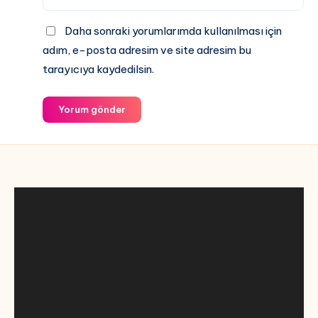
Daha sonraki yorumlarımda kullanılması için
adım, e-posta adresim ve site adresim bu
tarayıcıya kaydedilsin.
Yorum gönder