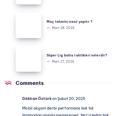
maç
tahmini
Maç
tahmini
Maç tahmini nasıl yapılır ?
nasıl
Mart 28, 2026
yapılır
?
Süper
Lig
Süper Lig bahis taktikleri nelerdir?
bahis
Mart 27, 2026
taktikleri
nelerdir?
Comments
Gökhan Öztürk
on Şubat 20, 2025
Mobil akşam derbi performans link hd
donmadan anında memnuniyet. Net izledim link