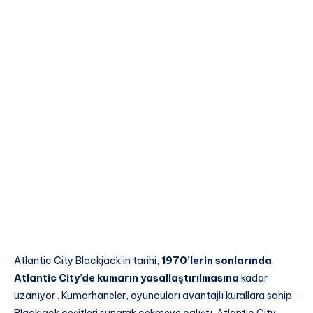
Atlantic City Blackjack’in tarihi,
1970’lerin sonlarında
Atlantic City’de kumarın yasallaştırılmasına
kadar
uzanıyor . Kumarhaneler, oyuncuları avantajlı kurallara sahip
Blackjack çeşitleri sunarak çekmeye çalıştı. Atlantic City