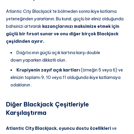
Atlantic City Blackjack’te bölmeden sonra ikiye katlama
yeteneğinden yararlanın. Bu kural, güçlü bir eliniz olduğunda
bahsinizi artırarak
kazançlarınızı maksimize etmek için
güçlü bir fırsat sunar ve onu diğer birçok Blackjack
çeşidinden ayırır.
Dağıtıcının güçlü açık kartına karşı double
down yaparken dikkatli olun .
Krupiyenin zayıf açık kartları
(örneğin 5 veya 6) ve
elinizin toplamı 9, 10 veya 11 olduğunda ikiye katlamaya
odaklanın .
Diğer Blackjack Çeşitleriyle
Karşılaştırma
Atlantic City Blackjack, oyuncu dostu özellikleri
ve