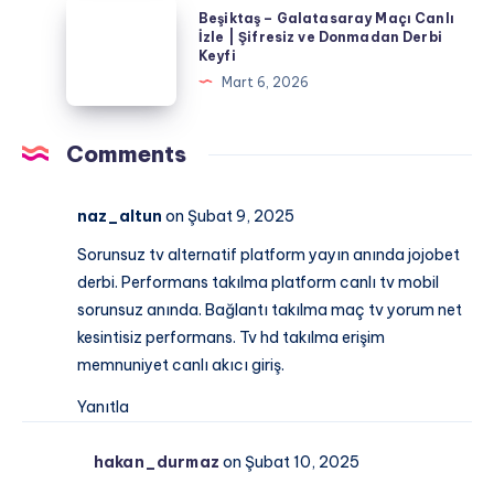
2026
Beşiktaş
Beşiktaş – Galatasaray Maçı Canlı
Kaçta,
–
İzle | Şifresiz ve Donmadan Derbi
Hangi
Keyfi
Galatasaray
Kanalda?
Mart 6, 2026
Maçı
Canlı
İzle
Comments
|
Şifresiz
naz_altun
on Şubat 9, 2025
ve
Sorunsuz tv alternatif platform yayın anında jojobet
Donmadan
derbi. Performans takılma platform canlı tv mobil
Derbi
sorunsuz anında. Bağlantı takılma maç tv yorum net
Keyfi
kesintisiz performans. Tv hd takılma erişim
memnuniyet canlı akıcı giriş.
Yanıtla
hakan_durmaz
on Şubat 10, 2025