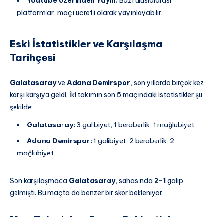
Youtube Üzerinden Yayın:
Bazı uluslararası
platformlar, maçı ücretli olarak yayınlayabilir.
Eski İstatistikler ve Karşılaşma
Tarihçesi
Galatasaray
ve
Adana Demirspor
, son yıllarda birçok kez
karşı karşıya geldi. İki takımın son 5 maçındaki istatistikler şu
şekilde:
Galatasaray:
3 galibiyet, 1 beraberlik, 1 mağlubiyet
Adana Demirspor:
1 galibiyet, 2 beraberlik, 2
mağlubiyet
Son karşılaşmada
Galatasaray
, sahasında
2-1
galip
gelmişti. Bu maçta da benzer bir skor bekleniyor.