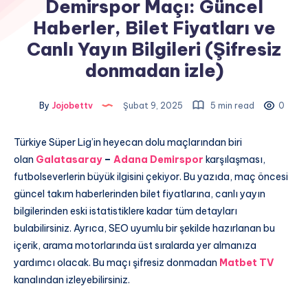
Demirspor Maçı: Güncel
Haberler, Bilet Fiyatları ve
Canlı Yayın Bilgileri (Şifresiz
donmadan izle)
By
Jojobettv
Şubat 9, 2025
5 min read
0
Türkiye Süper Lig’in heyecan dolu maçlarından biri
olan
Galatasaray
–
Adana Demirspor
karşılaşması,
futbolseverlerin büyük ilgisini çekiyor. Bu yazıda, maç öncesi
güncel takım haberlerinden bilet fiyatlarına, canlı yayın
bilgilerinden eski istatistiklere kadar tüm detayları
bulabilirsiniz. Ayrıca, SEO uyumlu bir şekilde hazırlanan bu
içerik, arama motorlarında üst sıralarda yer almanıza
yardımcı olacak. Bu maçı şifresiz donmadan
Matbet TV
kanalından izleyebilirsiniz.