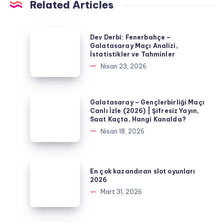
Related Articles
Dev
Dev Derbi: Fenerbahçe –
Derbi:
Galatasaray Maçı Analizi,
İstatistikler ve Tahminler
Fenerbahçe
Nisan 23, 2026
–
Galatasaray
Maçı
Galatasaray
Galatasaray – Gençlerbirliği Maçı
Analizi,
–
Canlı İzle (2026) | Şifresiz Yayın,
Saat Kaçta, Hangi Kanalda?
İstatistikler
Gençlerbirliği
Nisan 18, 2026
ve
Maçı
Tahminler
Canlı
İzle
En
En çok kazandıran slot oyunları
(2026)
çok
2026
|
kazandıran
Mart 31, 2026
Şifresiz
slot
Yayın,
oyunları
Saat