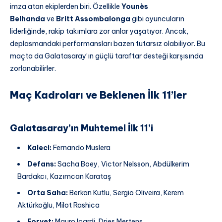
imza atan ekiplerden biri. Özellikle
Younès
Belhanda
ve
Britt Assombalonga
gibi oyuncuların
liderliğinde, rakip takımlara zor anlar yaşatıyor. Ancak,
deplasmandaki performansları bazen tutarsız olabiliyor. Bu
maçta da Galatasaray’ın güçlü taraftar desteği karşısında
zorlanabilirler.
Maç Kadroları ve Beklenen İlk 11’ler
Galatasaray’ın Muhtemel İlk 11’i
Kaleci:
Fernando Muslera
Defans:
Sacha Boey, Victor Nelsson, Abdülkerim
Bardakcı, Kazımcan Karataş
Orta Saha:
Berkan Kutlu, Sergio Oliveira, Kerem
Aktürkoğlu, Milot Rashica
Forvet:
Mauro Icardi, Dries Mertens