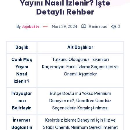
Yayını Nasıl İzlenir? İşte
Detaylı Rehber
By
Jojobettv
Mart 29, 2024
9 min read
0
Başlık
Alt Başlıklar
Canlı Maç
Tutkunu Olduğunuz Takımları
Yayını
Kaçırmayın, Farklı İzleme Seçenekleri ve
Nasıl
Önemli Aşamalar
İzlenir?
İhtiyaçlar
Bütçe Dostu mu Yoksa Premium
ınızı
Deneyim mi?, Ücretli ve Ücretsiz
Belirleyin
Seçeneklerin Karşılaştırılması
İnternet
Kesintisiz İzleme Deneyimi İçin Hız ve
Bağlantın
Stabil Önemli, Minimum Gerekli İnternet