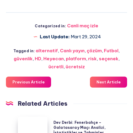
Canli maç izle
Categorized in:
Last Update:
Mart 29, 2024
alternatif
,
Canlı yayın
,
çözüm
,
Futbol
,
Tagged in:
güvenlik
,
HD
,
Heyecan
,
platform
,
risk
,
seçenek
,
ücretli
,
ücretsiz
Previous Article
Next Article
Related Articles
Dev
Dev Derbi: Fenerbahçe –
Derbi:
Galatasaray Maçı Analizi,
İstatistikler ve Tahminler