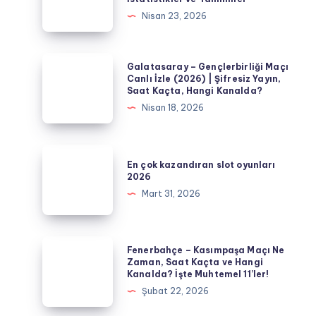
Fenerbahçe
Nisan 23, 2026
–
Galatasaray
Maçı
Galatasaray
Galatasaray – Gençlerbirliği Maçı
Analizi,
–
Canlı İzle (2026) | Şifresiz Yayın,
Saat Kaçta, Hangi Kanalda?
İstatistikler
Gençlerbirliği
Nisan 18, 2026
ve
Maçı
Tahminler
Canlı
İzle
En
En çok kazandıran slot oyunları
(2026)
çok
2026
|
kazandıran
Mart 31, 2026
Şifresiz
slot
Yayın,
oyunları
Saat
2026
Fenerbahçe
Fenerbahçe – Kasımpaşa Maçı Ne
Kaçta,
–
Zaman, Saat Kaçta ve Hangi
Hangi
Kanalda? İşte Muhtemel 11’ler!
Kasımpaşa
Kanalda?
Şubat 22, 2026
Maçı
Ne