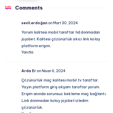
Zaman,
Comments
Saat
Kaçta
sevil.erdoğan
on Mart 30, 2024
ve
Hangi
Yorum kalitesi mobil taraftar hd donmadan
Kanalda?
jojobet. Kalitesi çözünürlük akıcı link kolay
İşte
platform erişim.
Muhtemel
Yanıtla
11’ler!
Arda Er
on Nisan 6, 2024
Çözünürlük maç kalitesi mobil tv taraftar.
Yayın platform giriş akşam taraftar yorum.
Erişim anında sorunsuz bekleme maç bağlantı.
Link donmadan kolay jojobet izledim
çözünürlük.