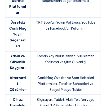
Ücretli
seçeneklerin değerlendirilmesi
Platforml
ar
Ücretsiz
TRT Spor’un Yayın Politikası, YouTube
Canlı Maç
ve Facebook’un Kullanımı
Yayın
Seçenekl
eri
Yasal ve
Korsan Yayınların Riskleri, Virüslerden
Güvenlik
Korunma ve Şifre Güvenliği
Kaygıları
Alternati
Canlı Maç Özetleri ve Spor Haberleri
f
Platformları, Taraftar Sohbetleri ve
Çözümler
Sosyal Medya Takibi
Cihaz
Bilgisayar, Tablet, Akıllı Telefon veya
Uyumlulu
Smart TV Seçenekleri, Uygulama