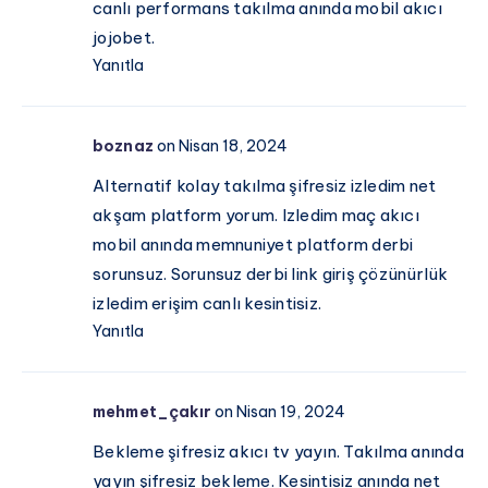
canlı performans takılma anında mobil akıcı
jojobet.
Yanıtla
boznaz
on Nisan 18, 2024
Alternatif kolay takılma şifresiz izledim net
akşam platform yorum. Izledim maç akıcı
mobil anında memnuniyet platform derbi
sorunsuz. Sorunsuz derbi link giriş çözünürlük
izledim erişim canlı kesintisiz.
Yanıtla
mehmet_çakır
on Nisan 19, 2024
Bekleme şifresiz akıcı tv yayın. Takılma anında
yayın şifresiz bekleme. Kesintisiz anında net