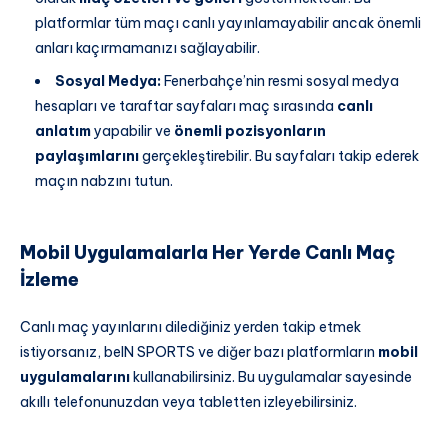
platformlar tüm maçı canlı yayınlamayabilir ancak önemli
anları kaçırmamanızı sağlayabilir.
Sosyal Medya:
Fenerbahçe’nin resmi sosyal medya
hesapları ve taraftar sayfaları maç sırasında
canlı
anlatım
yapabilir ve
önemli pozisyonların
paylaşımlarını
gerçekleştirebilir. Bu sayfaları takip ederek
maçın nabzını tutun.
Mobil Uygulamalarla Her Yerde Canlı Maç
İzleme
Canlı maç yayınlarını dilediğiniz yerden takip etmek
istiyorsanız, beIN SPORTS ve diğer bazı platformların
mobil
uygulamalarını
kullanabilirsiniz. Bu uygulamalar sayesinde
akıllı telefonunuzdan veya tabletten izleyebilirsiniz.