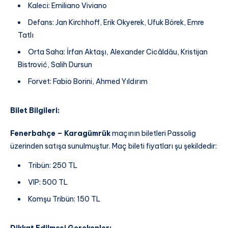
Kaleci: Emiliano Viviano
Defans: Jan Kirchhoff, Erik Okyerek, Ufuk Börek, Emre
Tatlı
Orta Saha: İrfan Aktaşı, Alexander Cicâldău, Kristijan
Bistrović, Salih Dursun
Forvet: Fabio Borini, Ahmed Yıldırım
Bilet Bilgileri:
Fenerbahçe – Karagümrük
maçının biletleri Passolig
üzerinden satışa sunulmuştur. Maç bileti fiyatları şu şekildedir:
Tribün: 250 TL
VIP: 500 TL
Komşu Tribün: 150 TL