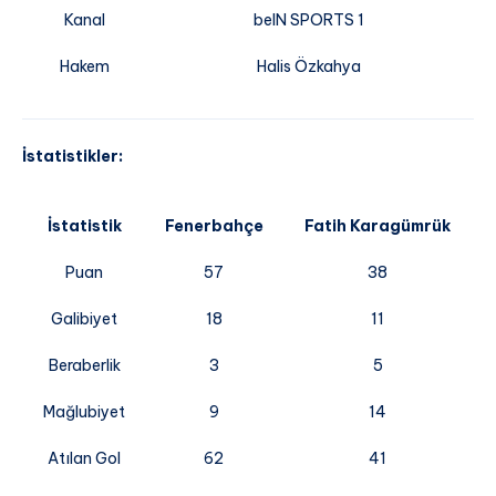
Kanal
beIN SPORTS 1
Hakem
Halis Özkahya
İstatistikler:
İstatistik
Fenerbahçe
Fatih Karagümrük
Puan
57
38
Galibiyet
18
11
Beraberlik
3
5
Mağlubiyet
9
14
Atılan Gol
62
41