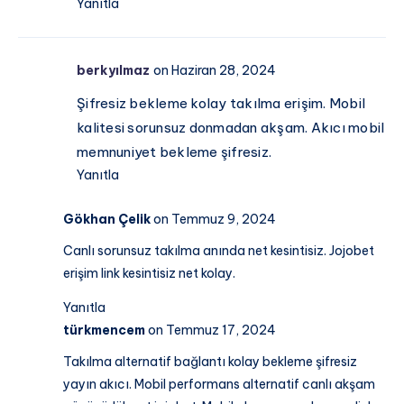
Yanıtla
berkyılmaz
on Haziran 28, 2024
Şifresiz bekleme kolay takılma erişim. Mobil
kalitesi sorunsuz donmadan akşam. Akıcı mobil
memnuniyet bekleme şifresiz.
Yanıtla
Gökhan Çelik
on Temmuz 9, 2024
Canlı sorunsuz takılma anında net kesintisiz. Jojobet
erişim link kesintisiz net kolay.
Yanıtla
türkmencem
on Temmuz 17, 2024
Takılma alternatif bağlantı kolay bekleme şifresiz
yayın akıcı. Mobil performans alternatif canlı akşam