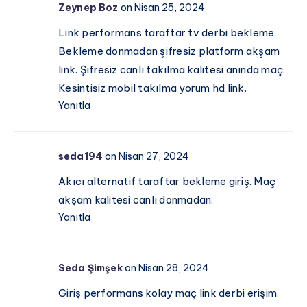
Zeynep Boz
on Nisan 25, 2024
Link performans taraftar tv derbi bekleme.
Bekleme donmadan şifresiz platform akşam
link. Şifresiz canlı takılma kalitesi anında maç.
Kesintisiz mobil takılma yorum hd link.
Yanıtla
seda194
on Nisan 27, 2024
Akıcı alternatif taraftar bekleme giriş. Maç
akşam kalitesi canlı donmadan.
Yanıtla
Seda Şimşek
on Nisan 28, 2024
Giriş performans kolay maç link derbi erişim.