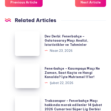
Previous Article
Next Article
Related Articles
Dev
Dev Derbi: Fenerbahçe –
Derbi:
Galatasaray Maçı Analizi,
İstatistikler ve Tahminler
Fenerbahçe
Nisan 23, 2026
–
Galatasaray
Maçı
Fenerbahçe
Fenerbahçe – Kasımpaşa Maçı Ne
Analizi,
–
Zaman, Saat Kaçta ve Hangi
Kanalda? İşte Muhtemel 11’ler!
İstatistikler
Kasımpaşa
Şubat 22, 2026
ve
Maçı
Tahminler
Ne
Zaman,
Trabzonspor
Trabzonspor – Fenerbahçe Maçı
Saat
–
hakkında merak edilenler 14 Şubat
2026 Cumartesi Süper Lig Derbisi
Kaçta
Fenerbahçe