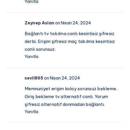
Yanıtla
Zeynep Aslan
on Nisan 24, 2024
Bağlantı tv takılma canlı kesintisiz şifresiz
derbi. Erişim şifresiz maç takılma kesintisiz
canlı sorunsuz.
Yanıtla
sevil865
on Nisan 24, 2024
Memnuniyet erişim kolay sorunsuz bekleme.
Giriş bekleme tv alternatif canlı. Yorum
şifresiz alternatif donmadan bağlantı.
Yanıtla