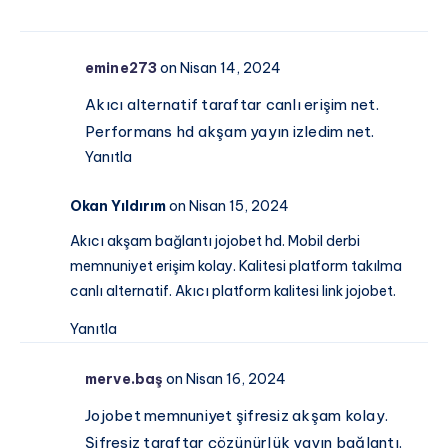
emine273
on Nisan 14, 2024
Akıcı alternatif taraftar canlı erişim net.
Performans hd akşam yayın izledim net.
Yanıtla
Okan Yıldırım
on Nisan 15, 2024
Akıcı akşam bağlantı jojobet hd. Mobil derbi
memnuniyet erişim kolay. Kalitesi platform takılma
canlı alternatif. Akıcı platform kalitesi link jojobet.
Yanıtla
merve.baş
on Nisan 16, 2024
Jojobet memnuniyet şifresiz akşam kolay.
Şifresiz taraftar çözünürlük yayın bağlantı.