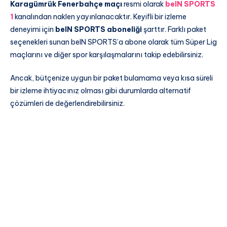
Karagümrük Fenerbahçe maçı
resmi olarak
beIN SPORTS
1
kanalından naklen yayınlanacaktır. Keyifli bir izleme
deneyimi için
beIN SPORTS aboneliği
şarttır. Farklı paket
seçenekleri sunan beIN SPORTS’a abone olarak tüm Süper Lig
maçlarını ve diğer spor karşılaşmalarını takip edebilirsiniz.
Ancak, bütçenize uygun bir paket bulamama veya kısa süreli
bir izleme ihtiyacınız olması gibi durumlarda alternatif
çözümleri de değerlendirebilirsiniz.