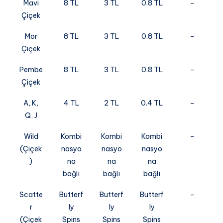
Mavi
8 TL
3 TL
0.8 TL
–
Çiçek
Mor
8 TL
3 TL
0.8 TL
–
Çiçek
Pembe
8 TL
3 TL
0.8 TL
–
Çiçek
A, K,
4 TL
2 TL
0.4 TL
–
Q, J
Wild
Kombi
Kombi
Kombi
–
(Çiçek
nasyo
nasyo
nasyo
)
na
na
na
bağlı
bağlı
bağlı
Scatte
Butterf
Butterf
Butterf
–
r
ly
ly
ly
(Çiçek
Spins
Spins
Spins