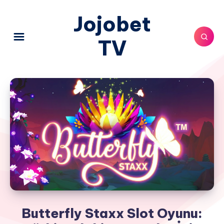
Jojobet
TV
Butterfly Staxx Slot Oyunu: