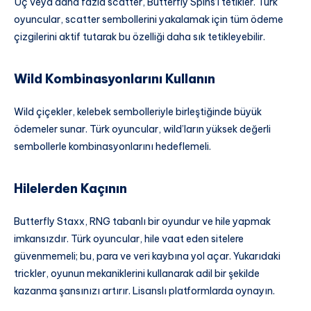
Üç veya daha fazla scatter, Butterfly Spins’i tetikler. Türk
oyuncular, scatter sembollerini yakalamak için tüm ödeme
çizgilerini aktif tutarak bu özelliği daha sık tetikleyebilir.
Wild Kombinasyonlarını Kullanın
Wild çiçekler, kelebek sembolleriyle birleştiğinde büyük
ödemeler sunar. Türk oyuncular, wild’ların yüksek değerli
sembollerle kombinasyonlarını hedeflemeli.
Hilelerden Kaçının
Butterfly Staxx, RNG tabanlı bir oyundur ve hile yapmak
imkansızdır. Türk oyuncular, hile vaat eden sitelere
güvenmemeli; bu, para ve veri kaybına yol açar. Yukarıdaki
trickler, oyunun mekaniklerini kullanarak adil bir şekilde
kazanma şansınızı artırır. Lisanslı platformlarda oynayın.