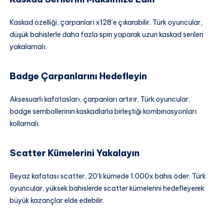
Kaskad özelliği, çarpanları x128’e çıkarabilir. Türk oyuncular,
düşük bahislerle daha fazla spin yaparak uzun kaskad serileri
yakalamalı.
Badge Çarpanlarını Hedefleyin
Aksesuarlı kafatasları, çarpanları artırır. Türk oyuncular,
badge sembollerinin kaskadlarla birleştiği kombinasyonları
kollamalı.
Scatter Kümelerini Yakalayın
Beyaz kafatası scatter, 20’li kümede 1.000x bahis öder. Türk
oyuncular, yüksek bahislerde scatter kümelerini hedefleyerek
büyük kazançlar elde edebilir.