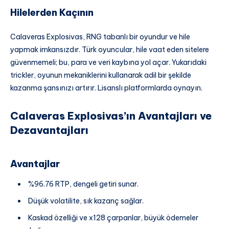
Hilelerden Kaçının
Calaveras Explosivas, RNG tabanlı bir oyundur ve hile
yapmak imkansızdır. Türk oyuncular, hile vaat eden sitelere
güvenmemeli; bu, para ve veri kaybına yol açar. Yukarıdaki
trickler, oyunun mekaniklerini kullanarak adil bir şekilde
kazanma şansınızı artırır. Lisanslı platformlarda oynayın.
Calaveras Explosivas’ın Avantajları ve
Dezavantajları
Avantajlar
%96.76 RTP, dengeli getiri sunar.
Düşük volatilite, sık kazanç sağlar.
Kaskad özelliği ve x128 çarpanlar, büyük ödemeler