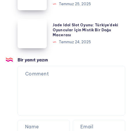
Rehber
Temmuz 25, 2025
Oyunlar:
Oyunu:
Devre
Türkiye’deki
Arası
Slot
Jade
Jade Idol Slot Oyunu: Türkiye’deki
Eğlencenin
Severler
Idol
Oyuncular İçin Mistik Bir Doğu
Keyfini
Macerası
İçin
Slot
Çıkarın
Temmuz 24, 2025
Derinlemesine
Oyunu:
İnceleme
Türkiye’deki
Oyuncular
Bir yanıt yazın
İçin
Mistik
Bir
Doğu
Macerası