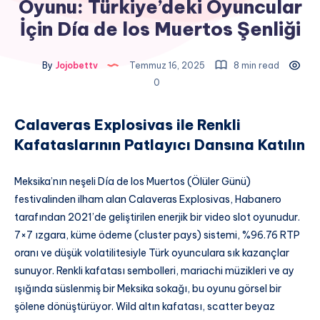
Oyunu: Türkiye’deki Oyuncular
İçin Día de los Muertos Şenliği
By
Jojobettv
Temmuz 16, 2025
8 min read
0
Calaveras Explosivas ile Renkli
Kafataslarının Patlayıcı Dansına Katılın
Meksika’nın neşeli Día de los Muertos (Ölüler Günü)
festivalinden ilham alan Calaveras Explosivas, Habanero
tarafından 2021’de geliştirilen enerjik bir video slot oyunudur.
7×7 ızgara, küme ödeme (cluster pays) sistemi, %96.76 RTP
oranı ve düşük volatilitesiyle Türk oyunculara sık kazançlar
sunuyor. Renkli kafatası sembolleri, mariachi müzikleri ve ay
ışığında süslenmiş bir Meksika sokağı, bu oyunu görsel bir
şölene dönüştürüyor. Wild altın kafatası, scatter beyaz