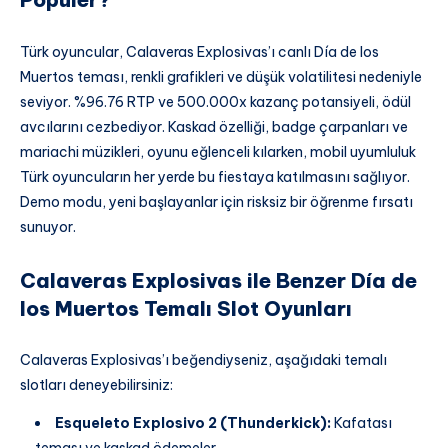
Türk oyuncular, Calaveras Explosivas’ı canlı Día de los
Muertos teması, renkli grafikleri ve düşük volatilitesi nedeniyle
seviyor. %96.76 RTP ve 500.000x kazanç potansiyeli, ödül
avcılarını cezbediyor. Kaskad özelliği, badge çarpanları ve
mariachi müzikleri, oyunu eğlenceli kılarken, mobil uyumluluk
Türk oyuncuların her yerde bu fiestaya katılmasını sağlıyor.
Demo modu, yeni başlayanlar için risksiz bir öğrenme fırsatı
sunuyor.
Calaveras Explosivas ile Benzer Día de
los Muertos Temalı Slot Oyunları
Calaveras Explosivas’ı beğendiyseniz, aşağıdaki temalı
slotları deneyebilirsiniz:
Esqueleto Explosivo 2 (Thunderkick):
Kafatası