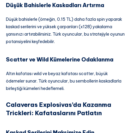
Düşük Bahislerle Kaskadları Artırma
Düşük bahislerle (örneğin, 0.15 TL) daha fazla spin yaparak
kaskad serilerini ve yüksek çarpanları (x128) yakalama
şansınızı artırabilirsiniz. Türk oyuncular, bu stratejiyle oyunun
potansiyelini keşfedebilir.
Scatter ve Wild Kümelerine Odaklanma
Altın kafatası wild ve beyaz kafatası scatter, büyük
ödemeler sunar. Türk oyuncular, bu sembollerin kaskadlarla
birleştiği kümeleri hedeflemeli.
Calaveras Explosivas’da Kazanma
Trickleri: Kafataslarını Patlatın
Kaskad Serilerini Maksimize Edin