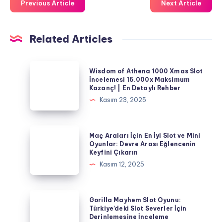
Previous Article
Next Article
Related Articles
Wisdom
Wisdom of Athena 1000 Xmas Slot
of
İncelemesi 15.000x Maksimum
Kazanç! | En Detaylı Rehber
Athena
Kasım 23, 2025
1000
Xmas
Slot
Maç
Maç Araları İçin En İyi Slot ve Mini
İncelemesi
Araları
Oyunlar: Devre Arası Eğlencenin
Keyfini Çıkarın
15.000x
İçin
Kasım 12, 2025
Maksimum
En
Kazanç!
İyi
|
Slot
Gorilla
Gorilla Mayhem Slot Oyunu:
En
ve
Mayhem
Türkiye’deki Slot Severler İçin
Detaylı
Derinlemesine İnceleme
Mini
Slot