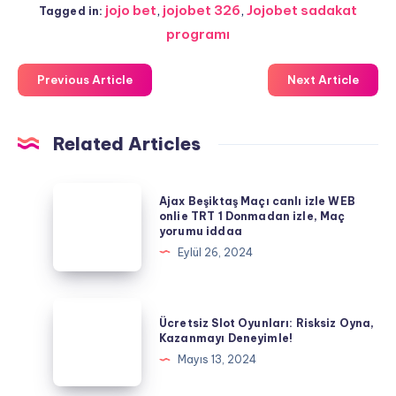
jojo bet
,
jojobet 326
,
Jojobet sadakat
Tagged in:
programı
Previous Article
Next Article
Related Articles
Ajax
Ajax Beşiktaş Maçı canlı izle WEB
Beşiktaş
onlie TRT 1 Donmadan izle, Maç
yorumu iddaa
Maçı
Eylül 26, 2024
canlı
izle
WEB
Ücretsiz
Ücretsiz Slot Oyunları: Risksiz Oyna,
onlie
Slot
Kazanmayı Deneyimle!
TRT
Oyunları:
Mayıs 13, 2024
1
Risksiz
Donmadan