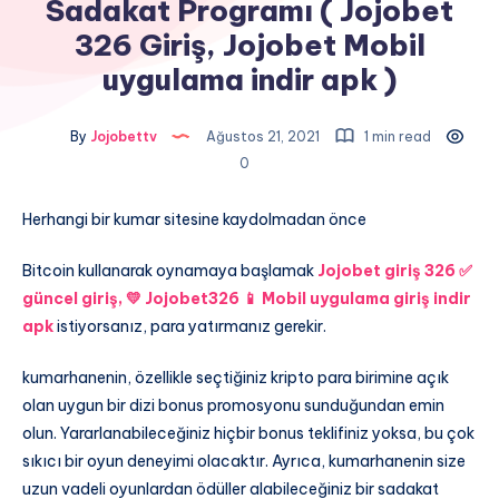
Sadakat Programı ( Jojobet
326 Giriş, Jojobet Mobil
uygulama indir apk )
By
Jojobettv
Ağustos 21, 2021
1 min read
0
Herhangi bir kumar sitesine kaydolmadan önce
Bitcoin kullanarak oynamaya başlamak
Jojobet giriş 326 ✅
güncel giriş, 💛 Jojobet326 📱 Mobil uygulama giriş indir
apk
istiyorsanız, para yatırmanız gerekir.
kumarhanenin, özellikle seçtiğiniz kripto para birimine açık
olan uygun bir dizi bonus promosyonu sunduğundan emin
olun. Yararlanabileceğiniz hiçbir bonus teklifiniz yoksa, bu çok
sıkıcı bir oyun deneyimi olacaktır. Ayrıca, kumarhanenin size
uzun vadeli oyunlardan ödüller alabileceğiniz bir sadakat