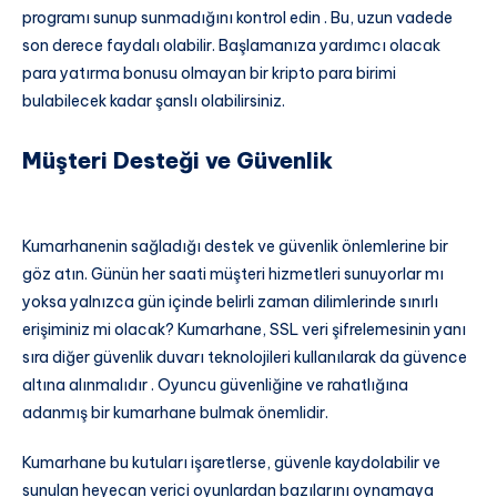
programı sunup sunmadığını kontrol edin . Bu, uzun vadede
son derece faydalı olabilir. Başlamanıza yardımcı olacak
para yatırma bonusu olmayan bir kripto para birimi
bulabilecek kadar şanslı olabilirsiniz.
Müşteri Desteği ve Güvenlik
Kumarhanenin sağladığı destek ve güvenlik önlemlerine bir
göz atın. Günün her saati müşteri hizmetleri sunuyorlar mı
yoksa yalnızca gün içinde belirli zaman dilimlerinde sınırlı
erişiminiz mi olacak? Kumarhane, SSL veri şifrelemesinin yanı
sıra diğer güvenlik duvarı teknolojileri kullanılarak da güvence
altına alınmalıdır . Oyuncu güvenliğine ve rahatlığına
adanmış bir kumarhane bulmak önemlidir.
Kumarhane bu kutuları işaretlerse, güvenle kaydolabilir ve
sunulan heyecan verici oyunlardan bazılarını oynamaya