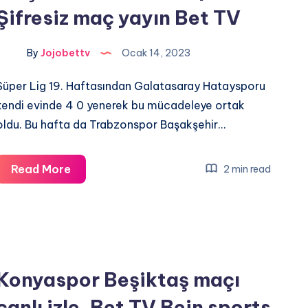
izle,
Şifresiz maç yayın Bet TV
Selçuk
Sports
By
Jojobettv
Ocak 14, 2023
HD
izle
Süper Lig 19. Haftasından Galatasaray Hataysporu
Bein
kendi evinde 4 0 yenerek bu mücadeleye ortak
Sports
oldu. Bu hafta da Trabzonspor Başakşehir…
1
Trabzonspor
Read More
2 min read
Başakşehir
maçı
canlı
izle,
Bein
Konyaspor Beşiktaş maçı
sports
canlı izle, Bet TV Bein sports
Şifresiz