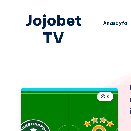
Jojobet
Anasayfa
TV
0