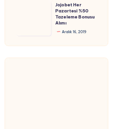
Avrupa
Jojobet Her
Jojobet
Ligi
Pazartesi %50
Her
Tazeleme Bonusu
ve
Pazartesi
Alımı
Şampiyonlar
%50
Aralık 16, 2019
Ligi
Tazeleme
Maçlarını
Bonusu
Takip
Alımı
Etme
Rehberi