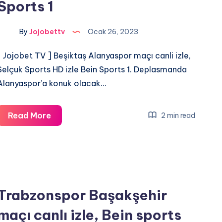
Sports 1
1
donmadan
By
Jojobettv
Ocak 26, 2023
[ Jojobet TV ] Beşiktaş Alanyaspor maçı canli izle,
Selçuk Sports HD izle Bein Sports 1. Deplasmanda
Alanyaspor’a konuk olacak…
[
Read More
2 min read
Jojobet
TV
]
Beşiktaş
Alanyaspor
Trabzonspor Başakşehir
maçı
maçı canlı izle, Bein sports
canli