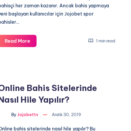
bahisçi her zaman kazanır. Ancak bahis yapmaya
yeni başlayan kullanıcılar için Jojobet spor
bahisler…
Jojobet
Read More
1 min read
Spor
Bahisleri
Kazandırıyor
Mu?
Online Bahis Sitelerinde
Nasıl Hile Yapılır?
By
Jojobettv
Aralık 30, 2019
Online bahis sitelerinde nasıl hile yapılır? Bu