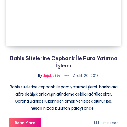
Veriliyor
Bahis Sitelerine Cepbank İle Para Yatırma
İşlemi
By
Jojobettv
Aralık 20, 2019
Bahis sitelerine cepbank ile para yatırma işlemi, bankalara
göre değişik anlayışın gündeme geldiği görülecektir.
Garanti Bankası üzerinden örnek verilecek olunur ise,
hesabınızda bulunan parayı önce…
Bahis
Read More
1 min read