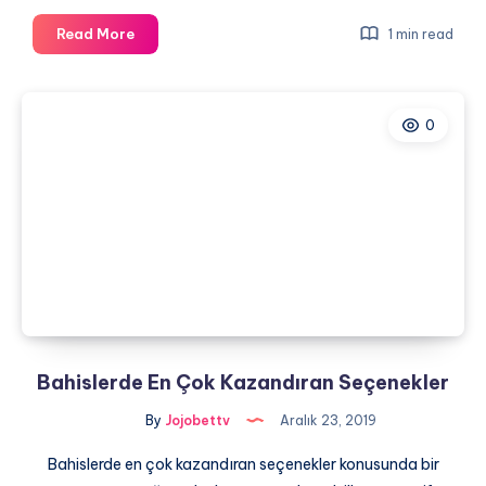
Popüler
Read More
1 min read
bahis
türleri
kazandıran
0
Bahislerde En Çok Kazandıran Seçenekler
By
Jojobettv
Aralık 23, 2019
Bahislerde en çok kazandıran seçenekler konusunda bir