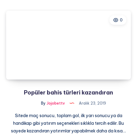
canli
maç
izle
0
(
Maç
Linkleri
2020
)
Popüler bahis türleri kazandıran
By
Jojobettv
Aralık 23, 2019
Sitede maç sonucu, toplam gol, ilk yarı sonucu ya da
handikap gibi yatırım seçenekleri sıklıkla tercih edilir. Bu
sayede kazandıran yatırımlar yapabilmek daha da kısa…