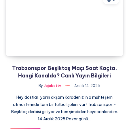
Mücadelesi:
Okan
Buruk
mu
Fatih
Tekke
mi
Kazanacak?
Trabzonspor Beşiktaş Maçı Saat Kaçta,
Hangi Kanalda? Canlı Yayın Bilgileri
By
Jojobettv
Aralık 14, 2025
Hey dostlar, yarın akşam Karadeniz’in o muhteşem
atmosferinde tam bir futbol şöleni var! Trabzonspor –
Beşiktaş derbisi geliyor ve ben şimdiden heyecanlandım.
14 Aralık 2025 Pazar günü…