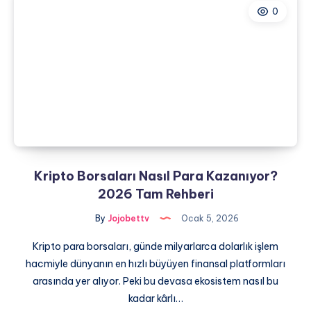
Sitesini
0
10
İşarette
Anında
Tespit
Etme
Rehberi
(2026)
Kripto Borsaları Nasıl Para Kazanıyor?
2026 Tam Rehberi
By
Jojobettv
Ocak 5, 2026
Kripto para borsaları, günde milyarlarca dolarlık işlem
hacmiyle dünyanın en hızlı büyüyen finansal platformları
arasında yer alıyor. Peki bu devasa ekosistem nasıl bu
kadar kârlı…