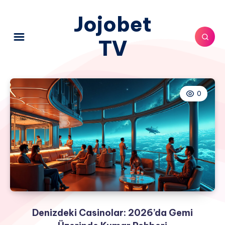
Jojobet
TV
0
Denizdeki Casinolar: 2026’da Gemi