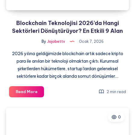
Blockchain Teknolojisi 2026’da Hangi
Sektörleri Dönüştürüyor? En Etkili 9 Alan
By
Jojobettv
Ocak 7, 2026
2026 yılına geldiğimizde blockchain artık sadece kripto
para ile anılan bir teknoloji olmaktan çıktı. Kurumsal
şirketlerden hükümetlere, startup’lardan geleneksel
sektörlere kadar birçok alanda somut dönüşümler…
Blockchain
Read More
2 min read
Teknolojisi
2026’da
Hangi
0
Sektörleri
Dönüştürüyor?
En