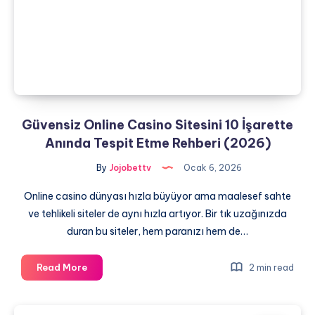
Etkili
9
Alan
Güvensiz Online Casino Sitesini 10 İşarette
Anında Tespit Etme Rehberi (2026)
By
Jojobettv
Ocak 6, 2026
Online casino dünyası hızla büyüyor ama maalesef sahte
ve tehlikeli siteler de aynı hızla artıyor. Bir tık uzağınızda
duran bu siteler, hem paranızı hem de…
Güvensiz
Read More
2 min read
Online
Casino