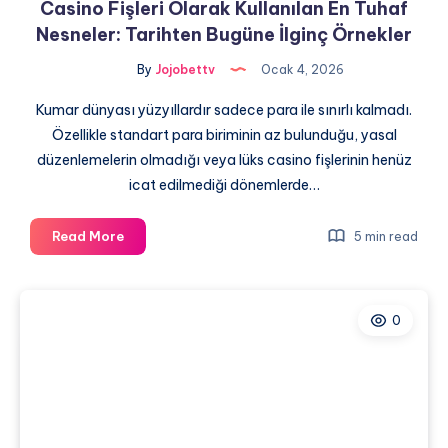
Casino Fişleri Olarak Kullanılan En Tuhaf
Nesneler: Tarihten Bugüne İlginç Örnekler
By
Jojobettv
Ocak 4, 2026
Kumar dünyası yüzyıllardır sadece para ile sınırlı kalmadı.
Özellikle standart para biriminin az bulunduğu, yasal
düzenlemelerin olmadığı veya lüks casino fişlerinin henüz
icat edilmediği dönemlerde…
Casino
Read More
5 min read
Fişleri
Olarak
Kullanılan
0
En
Tuhaf
Nesneler:
Tarihten
Bugüne
İlginç