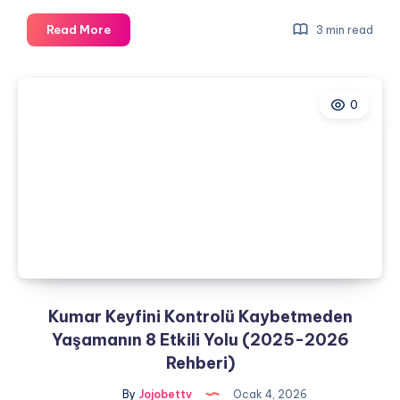
Kripto
Read More
3 min read
Borsaları
Nasıl
Para
0
Kazanıyor?
2026
Tam
Rehberi
Kumar Keyfini Kontrolü Kaybetmeden
Yaşamanın 8 Etkili Yolu (2025-2026
Rehberi)
By
Jojobettv
Ocak 4, 2026