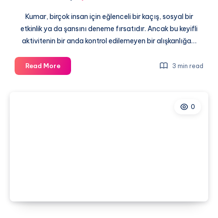
Kumar, birçok insan için eğlenceli bir kaçış, sosyal bir
etkinlik ya da şansını deneme fırsatıdır. Ancak bu keyifli
aktivitenin bir anda kontrol edilemeyen bir alışkanlığa…
Kumar
Read More
3 min read
Keyfini
Kontrolü
Kaybetmeden
0
Yaşamanın
8
Etkili
Yolu
(2025-
2026
Rehberi)