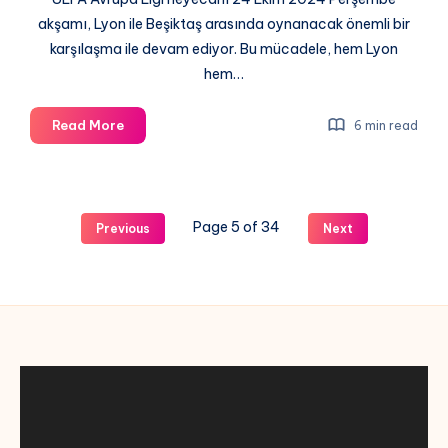
akşamı, Lyon ile Beşiktaş arasında oynanacak önemli bir
karşılaşma ile devam ediyor. Bu mücadele, hem Lyon
hem…
Lyon
Read More
6 min read
Beşiktaş
Maçı
canlı
donmadan
Page 5 of 34
Previous
Next
WEB
(Online)
İZLE,
UEFA
Avrupa
Ligi
23
Ekim
2024
Perşembe