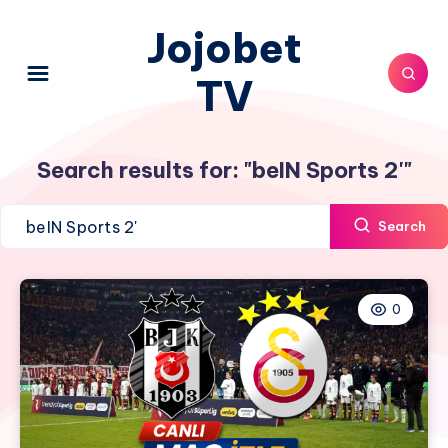
Jojobet
TV
Search results for:
"beIN Sports 2'"
Search
0