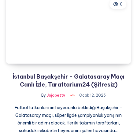
0
–
Galatasaray
Maçı
Canlı
İzle
Şifresiz
–
29
Mart
2025
İstanbul Başakşehir – Galatasaray Maçı
Derbi
Canlı İzle, Taraftarium24 (Şifresiz)
Rehberi
By
Jojobettv
Ocak 12, 2025
Futbol tutkunlarının heyecanla beklediği Başakşehir –
Galatasaray maçı, süper ligde şampiyonluk yarışının
önemli bir adımı olacak. Her iki takımın taraftarları,
sahadaki rekabetin heyecanını şölen havasında…