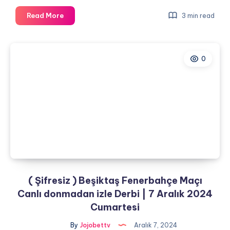
İstanbul
Read More
3 min read
Başakşehir
–
Galatasaray
0
Maçı
Canlı
İzle,
Taraftarium24
(Şifresiz)
( Şifresiz ) Beşiktaş Fenerbahçe Maçı
Canlı donmadan izle Derbi | 7 Aralık 2024
Cumartesi
By
Jojobettv
Aralık 7, 2024