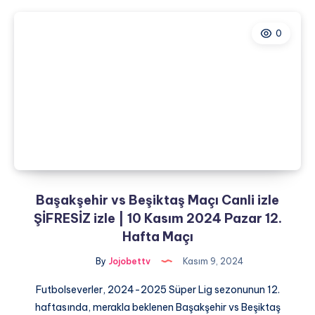
Sivasspor
Maçı
0
Canli
izle
ŞİFRESİZ
izle
|
10
Kasım
2024
Pazar
12.
Başakşehir vs Beşiktaş Maçı Canli izle
Hafta
ŞİFRESİZ izle | 10 Kasım 2024 Pazar 12.
Maçı
Hafta Maçı
By
Jojobettv
Kasım 9, 2024
Futbolseverler, 2024-2025 Süper Lig sezonunun 12.
haftasında, merakla beklenen Başakşehir vs Beşiktaş