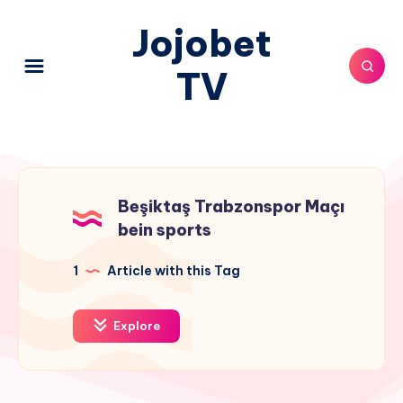
Jojobet
TV
Beşiktaş Trabzonspor Maçı
bein sports
1
Article with this Tag
Explore