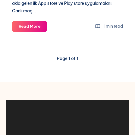
akla gelen ilk App store ve Play store uygulamaları.
Canli maç…
Beşiktaş
1 min read
Read More
Trabzonspor
Maçı
canli
izle,
Page 1 of 1
Selçuk
sports
HD
şifresiz
izle