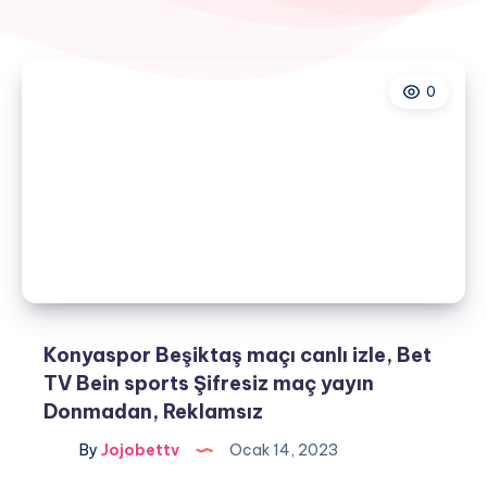
0
Konyaspor Beşiktaş maçı canlı izle, Bet
TV Bein sports Şifresiz maç yayın
Donmadan, Reklamsız
By
Jojobettv
Ocak 14, 2023