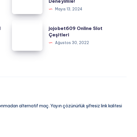
Deneyimle!
Oyunları:
Mayıs 13, 2024
Risksiz
Oyna,
jojobet609
l
jojobet609 Online Slot
Kazanmayı
Online
Çeşitleri
Deneyimle!
Slot
Ağustos 30, 2022
Çeşitleri
madan alternatif maç. Yayın çözünürlük şifresiz link kalitesi