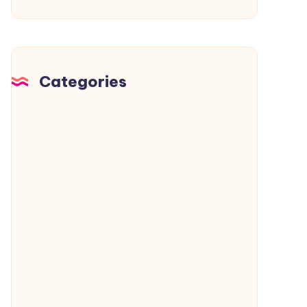
izle,
Şifresiz
donmadan
canlı
Categories
izle,
Kesintisiz
izle
Jojobet
TV