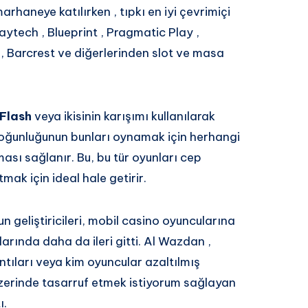
arhaneye katılırken , tıpkı en iyi çevrimiçi
ytech , Blueprint , Pragmatic Play ,
, Barcrest ve diğerlerinden slot ve masa
Flash
veya ikisinin karışımı kullanılarak
çoğunluğunun bunları oynamak için herhangi
ası sağlanır. Bu, bu tür oyunları cep
ak için ideal hale getirir.
n geliştiricileri, mobil casino oyuncularına
rında daha da ileri gitti. Al Wazdan ,
ntıları veya kim oyuncular azaltılmış
 üzerinde tasarruf etmek istiyorum sağlayan
ı.