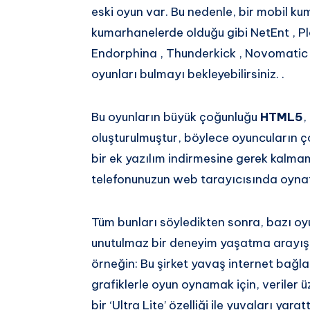
Whatsapp
eski oyun var. Bu nedenle, bir mobil kum
kumarhanelerde olduğu gibi NetEnt , Pla
Endorphina , Thunderkick , Novomatic 
oyunları bulmayı bekleyebilirsiniz. .
Bu oyunların büyük çoğunluğu
HTML5
,
oluşturulmuştur, böylece oyuncuların 
bir ek yazılım indirmesine gerek kalmam
telefonunuzun web tarayıcısında oynatm
Tüm bunları söyledikten sonra, bazı oyu
unutulmaz bir deneyim yaşatma arayışla
örneğin: Bu şirket yavaş internet bağla
grafiklerle oyun oynamak için, veriler
bir ‘Ultra Lite’ özelliği ile yuvaları yaratt