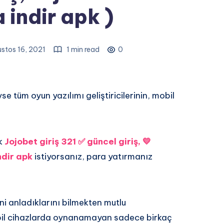
indir apk )
stos 16, 2021
1 min read
0
e tüm oyun yazılımı geliştiricilerinin, mobil
k
Jojobet giriş 321 ✅ güncel giriş, 💛
ndir apk
istiyorsanız, para yatırmanız
i anladıklarını bilmekten mutlu
bil cihazlarda oynanamayan sadece birkaç