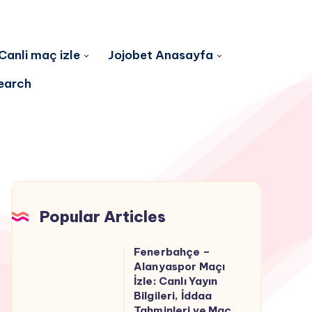
Canli maç izle
Jojobet Anasayfa
earch
Popular Articles
Fenerbahçe –
Fenerbahçe
Alanyaspor Maçı
–
İzle: Canlı Yayın
Alanyaspor
Bilgileri, İddaa
Tahminleri ve Maç