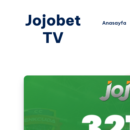
Jojobet
Anasayfa
TV