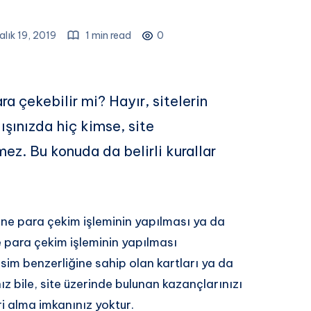
alık 19, 2019
1 min read
0
ra çekebilir mi? Hayır, sitelerin
dışınızda hiç kimse, site
ez. Bu konuda da belirli kurallar
ine para çekim işleminin yapılması ya da
ne para çekim işleminin yapılması
sim benzerliğine sahip olan kartları ya da
z bile, site üzerinde bulunan kazançlarınızı
ri alma imkanınız yoktur.