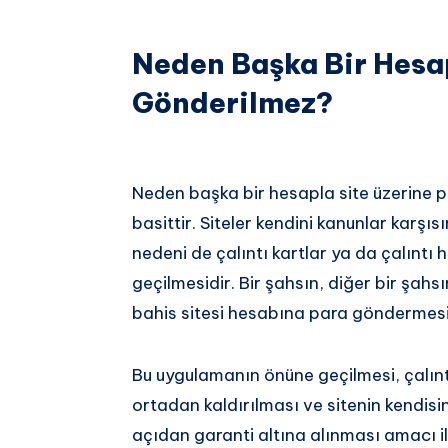
Neden Başka Bir Hesap
Gönderilmez?
Neden başka bir hesapla site üzerine 
basittir. Siteler kendini kanunlar karş
nedeni de çalıntı kartlar ya da çalıntı 
geçilmesidir. Bir şahsın, diğer bir şahsı
bahis sitesi hesabına para gönderme
Bu uygulamanın önüne geçilmesi, çalıntı 
ortadan kaldırılması ve sitenin kendisin
açıdan garanti altına alınması amacı 