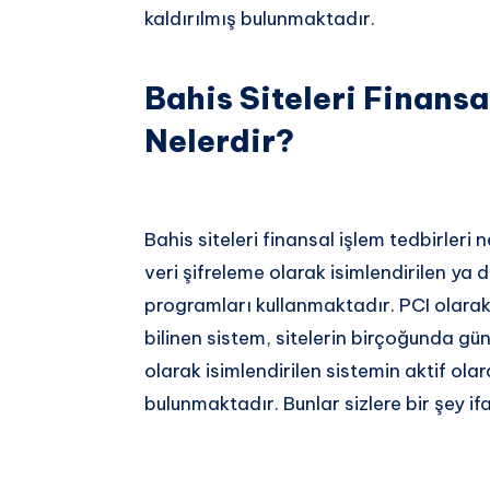
kaldırılmış bulunmaktadır.
Bahis Siteleri Finansa
Nelerdir?
Bahis siteleri finansal işlem tedbirleri 
veri şifreleme olarak isimlendirilen ya 
programları kullanmaktadır. PCI olara
bilinen sistem, sitelerin birçoğunda gün
olarak isimlendirilen sistemin aktif olara
bulunmaktadır. Bunlar sizlere bir şey if