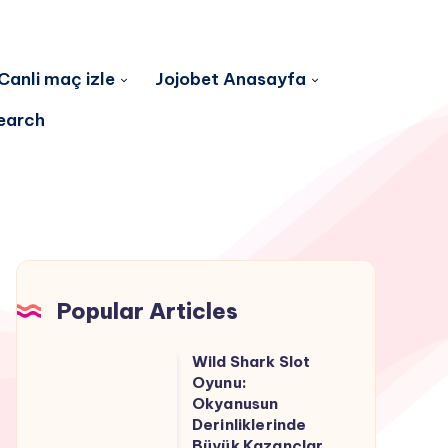
Canli maç izle
Jojobet Anasayfa
earch
Popular Articles
Wild Shark Slot
Wild
Oyunu:
Shark
Okyanusun
Slot
Derinliklerinde
Büyük Kazançlar