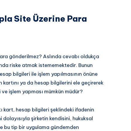
la Site Üzerine Para
para gönderilmez? Aslında cevabı oldukça
ısında riske atmak istememektedir. Bunun
hesap bilgileri ile işlem yapılmasının önüne
n kartını ya da hesap bilgilerini ele geçirerek
si ve işlem yapması mümkün müdür?
kart, hesap bilgileri şeklindeki ifadenin
i dolayısıyla şirketin kendisini, hukuksal
ile bu tip bir uygulama gündemden