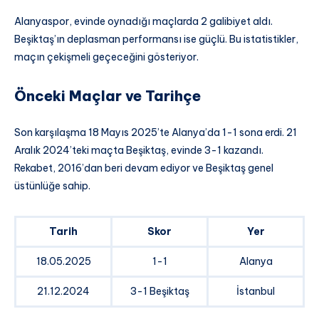
Alanyaspor, evinde oynadığı maçlarda 2 galibiyet aldı.
Beşiktaş’ın deplasman performansı ise güçlü. Bu istatistikler,
maçın çekişmeli geçeceğini gösteriyor.
Önceki Maçlar ve Tarihçe
Son karşılaşma 18 Mayıs 2025’te Alanya’da 1-1 sona erdi. 21
Aralık 2024’teki maçta Beşiktaş, evinde 3-1 kazandı.
Rekabet, 2016’dan beri devam ediyor ve Beşiktaş genel
üstünlüğe sahip.
Tarih
Skor
Yer
18.05.2025
1-1
Alanya
21.12.2024
3-1 Beşiktaş
İstanbul