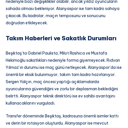
nedeniyle bazı değişiklikler olabilir, ancak yıldız oyuncuların
sahada olması bekleniyor. Alanyaspor ise tam kadro sahaya
çıkacak. Bu kadrolar, maçın temposunu ve sonucunu
doğrudan etkileyecek.
Takım Haberleri ve Sakatlık Durumları
Beşiktaş’ta Gabriel Paulista, Milot Rashica ve Mustafa
Hekimoğlu sakatlıkları nedeniyle forma giyemeyecek. Rıdvan
Yılmaz’ın durumu ise maç günü netleşecek. Alanyaspor’da ise
önemli bir eksik bulunmuyor, takım tam kadro hazırlanıyor.
Sergen Yalçın, maç öncesi yaptığı açıklamalarda
oyuncularına güvendiğini ve zorlu bir deplasman beklediğini
belirtti. Alanyaspor teknik direktörü ise ev sahibi avantajını
kullanacaklarını vurguladı.
Transfer döneminde Beşiktaş, kadrosuna önemli isimler kattı
ve derin bir rotasyon oluşturdu. Alanyaspor ise mevcut