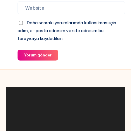
Daha sonraki yorumlarımda kullanılması için
adım, e-posta adresim ve site adresim bu
tarayıcıya kaydedilsin.
Yorum gönder