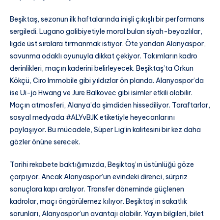
Beşiktaş, sezonun ilk haftalarında inişli çıkışlı bir performans
sergiledi. Lugano galibiyetiyle moral bulan siyah-beyazlılar,
ligde üst sıralara tırmanmak istiyor. Öte yandan Alanyaspor,
savunma odaklı oyunuyla dikkat çekiyor. Takımların kadro
derinlikleri, maçın kaderini belirleyecek. Beşiktaş’ta Orkun
Kökçü, Ciro Immobile gibi yıldızlar ön planda. Alanyaspor’da
ise Ui-jo Hwang ve Jure Balkovec gibi isimler etkili olabilir.
Maçın atmosferi, Alanya’da şimdiden hissediliyor. Taraftarlar,
sosyal medyada #ALYvBJK etiketiyle heyecanlarını
paylaşıyor. Bu mücadele, Süper Lig’in kalitesini bir kez daha
gözler önüne serecek.
Tarihi rekabete baktığımızda, Beşiktaş’ın üstünlüğü göze
çarpıyor. Ancak Alanyaspor’un evindeki direnci, sürpriz
sonuçlara kapı aralıyor. Transfer döneminde güçlenen
kadrolar, maçı öngörülemez kılıyor. Beşiktaş’ın sakatlık
sorunları, Alanyaspor’un avantajı olabilir. Yayın bilgileri, bilet