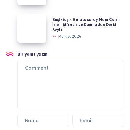
slot
Yayın,
oyunları
Saat
2026
Beşiktaş
Beşiktaş – Galatasaray Maçı Canlı
Kaçta,
–
İzle | Şifresiz ve Donmadan Derbi
Hangi
Keyfi
Galatasaray
Kanalda?
Mart 6, 2026
Maçı
Canlı
İzle
Bir yanıt yazın
|
Şifresiz
ve
Donmadan
Derbi
Keyfi