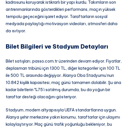
kadrosunu koruyarak istikrarlı bir yapı kurdu. Takımların son
antrenmanlarında gösterdikleri performans, maçın yüksek
tempolu geçeceğini işaret ediyor. Taraftarların sosyal
medyada paylaştığı motivasyon videoları, atmosferi daha
da ısıtıyor.
Bilet Bilgileri ve Stadyum Detayları
Bilet satışları, passo.com.tr üzerinden devam ediyor. Fiyatlar,
deplasman tribünü için 1300 TL, diğer kategoriler için 100 TL
ile 500 TL arasında değişiyor. Alanya Oba Stadyumu’nun
10.842 kişilik kapasitesi, maç günü tamamen dolabilir. Şu ana
kadar biletlerin %75’i satılmış durumda, bu da yoğun bir
taraftar desteği olacağını gösteriyor.
Stadyum, modern altyapısıyla UEFA standartlarına uygun.
Alanya şehir merkezine yakın konumu, taraftarlar için ulaşımı
kolaylaştırıyor. Maç günü trafik yoğunluğu bekleniyor, bu