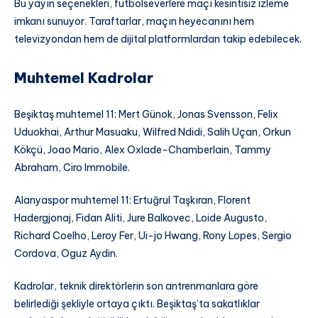
Bu yayın seçenekleri, futbolseverlere maçı kesintisiz izleme
imkanı sunuyor. Taraftarlar, maçın heyecanını hem
televizyondan hem de dijital platformlardan takip edebilecek.
Muhtemel Kadrolar
Beşiktaş muhtemel 11: Mert Günok, Jonas Svensson, Felix
Uduokhai, Arthur Masuaku, Wilfred Ndidi, Salih Uçan, Orkun
Kökçü, Joao Mario, Alex Oxlade-Chamberlain, Tammy
Abraham, Ciro Immobile.
Alanyaspor muhtemel 11: Ertuğrul Taşkıran, Florent
Hadergjonaj, Fidan Aliti, Jure Balkovec, Loide Augusto,
Richard Coelho, Leroy Fer, Ui-jo Hwang, Rony Lopes, Sergio
Cordova, Oguz Aydin.
Kadrolar, teknik direktörlerin son antrenmanlara göre
belirlediği şekliyle ortaya çıktı. Beşiktaş’ta sakatlıklar