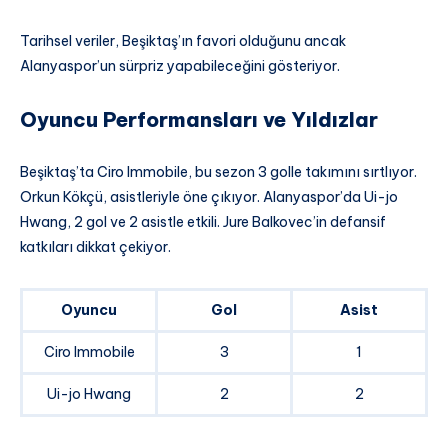
Tarihsel veriler, Beşiktaş’ın favori olduğunu ancak
Alanyaspor’un sürpriz yapabileceğini gösteriyor.
Oyuncu Performansları ve Yıldızlar
Beşiktaş’ta Ciro Immobile, bu sezon 3 golle takımını sırtlıyor.
Orkun Kökçü, asistleriyle öne çıkıyor. Alanyaspor’da Ui-jo
Hwang, 2 gol ve 2 asistle etkili. Jure Balkovec’in defansif
katkıları dikkat çekiyor.
Oyuncu
Gol
Asist
Ciro Immobile
3
1
Ui-jo Hwang
2
2